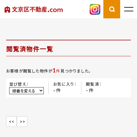
閲覧済物件一覧
1
お客様が閲覧した物件が
件
見つかりました。
並び替え：
お気に入り：
閲覧済：
件
件
-
-
<<
>>