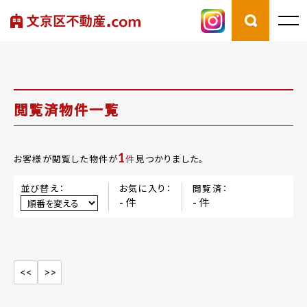
閲覧済物件一覧
1
お客様が閲覧した物件が
件
見つかりました。
並び替え：
お気に入り：
閲覧済：
件
件
-
-
<<
>>