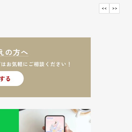
<<
>>