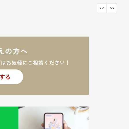
<<
>>