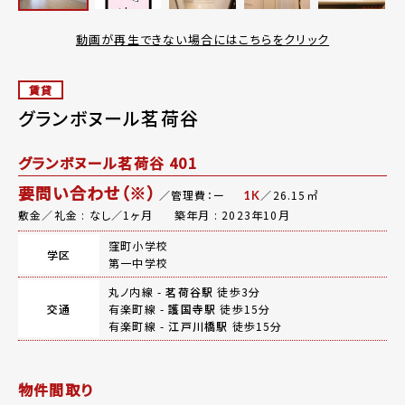
動画が再生できない場合にはこちらをクリック
賃貸
グランボヌール茗荷谷
グランボヌール茗荷谷 401
要問い合わせ（※）
／管理費：ー
／26.15㎡
1K
敷金／礼金 : なし／1ヶ月
築年月 : 2023年10月
窪町小学校
学区
第一中学校
丸ノ内線 -
茗荷谷駅
徒歩3分
交通
有楽町線 -
護国寺駅
徒歩15分
有楽町線 -
江戸川橋駅
徒歩15分
物件間取り