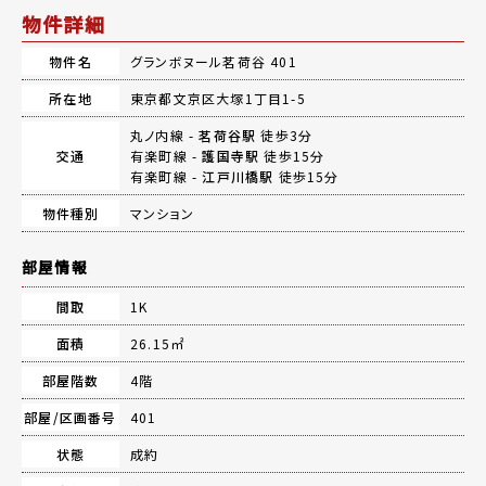
物件詳細
物件名
グランボヌール茗荷谷 401
所在地
東京都文京区大塚1丁目1-5
丸ノ内線 -
茗荷谷駅
徒歩3分
交通
有楽町線 -
護国寺駅
徒歩15分
有楽町線 -
江戸川橋駅
徒歩15分
物件種別
マンション
部屋情報
間取
1K
面積
26.15㎡
部屋階数
4階
部屋/区画番号
401
状態
成約