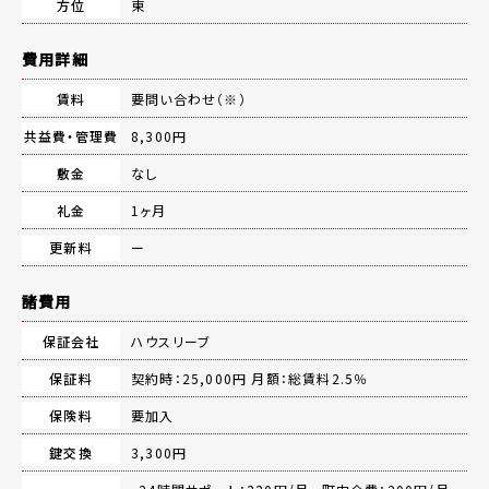
方位
東
費用詳細
賃料
要問い合わせ（※）
共益費・管理費
8,300円
敷金
なし
礼金
1ヶ月
更新料
ー
諸費用
保証会社
ハウスリーブ
保証料
契約時：25,000円 月額：総賃料2.5％
保険料
要加入
鍵交換
3,300円