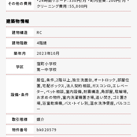
・24時間サポート：330円/月 ・町内会費：200円/月 ・
その他の費用
クリーニング費用：55,000円
建築物情報
建物構造
RC
建物階数
4階建
築年月
2023年10月
窪町小学校
学区
第一中学校
居住,条件,2階以上,独立洗面台,オートロック,部屋位
置,宅配ボックス,法人契約相談,ガスコンロ,エレベー
ター,ペット相談,室内設備,耐震構造,角部屋,駐輪場,
設備・条件
お求めの物件,室内洗濯機置き場,追い焚き,ゴミ置き
場,浴室乾燥機,バス・トイレ別,温水洗浄便座,バルコニ
ー
取引態様
媒介
物件番号
bk020579