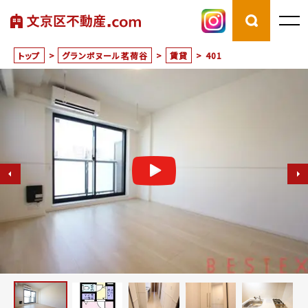
トップ
>
グランボヌール茗荷谷
>
賃貸
>
401