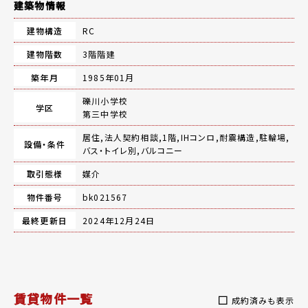
建築物情報
建物構造
RC
建物階数
3階階建
築年月
1985年01月
礫川小学校
学区
第三中学校
居住,法人契約相談,1階,IHコンロ,耐震構造,駐輪場,
設備・条件
バス・トイレ別,バルコニー
取引態様
媒介
物件番号
bk021567
最終更新日
2024年12月24日
賃貸物件一覧
成約済みも表示