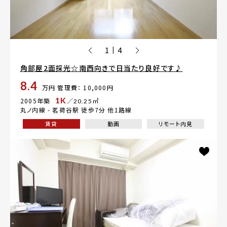
1
4
|
角部屋2面採光☆南西向きで日当たり良好です♪
8.4
万円
管理費： 10,000円
1K
2005年築
／20.25㎡
丸ノ内線 -
茗荷谷駅
徒歩7分 他1路線
賃貸
動画
リモート内見