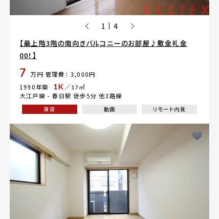
1
4
|
【最上階3階の南向きバルコニーのお部屋♪敷金礼金
00！】
7
万円
管理費： 3,000円
1K
1990年築
／17㎡
大江戸線 -
春日駅
徒歩5分 他3路線
賃貸
動画
リモート内見