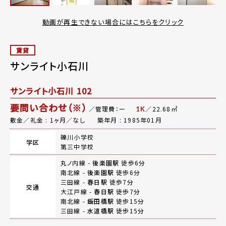
動画が再生できない場合にはこちらをクリック
賃貸
サンライト小石川
サンライト小石川 102
要問い合わせ（※）
／管理費：ー
／22.68㎡
1K
敷金／礼金 : 1ヶ月／なし
築年月 : 1985年01月
礫川小学校
学区
第三中学校
丸ノ内線 -
後楽園駅
徒歩6分
南北線 -
後楽園駅
徒歩6分
三田線 -
春日駅
徒歩7分
交通
大江戸線 -
春日駅
徒歩7分
南北線 -
飯田橋駅
徒歩15分
三田線 -
水道橋駅
徒歩15分