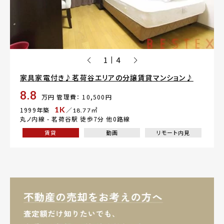
1
4
|
家具家電付き♪茗荷谷エリアの分譲賃貸マンション♪
8.8
万円
管理費： 10,500円
1K
1999年築
／18.77㎡
丸ノ内線 -
茗荷谷駅
徒歩7分 他0路線
賃貸
動画
リモート内見