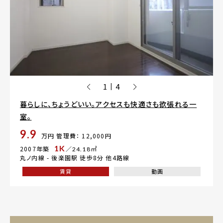
1
4
|
暮らしに、ちょうどいい。アクセスも快適さも欲張れる一
室。
9.9
万円
管理費： 12,000円
1K
2007年築
／24.18㎡
丸ノ内線 -
後楽園駅
徒歩8分 他4路線
賃貸
動画