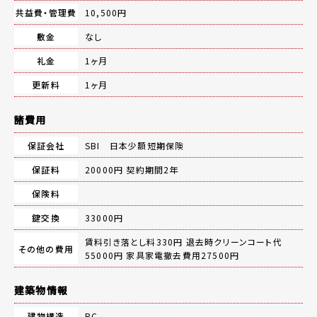
共益費・管理費
10,500円
敷金
なし
礼金
1ヶ月
更新料
1ヶ月
諸費用
保証会社
SBI 日本少額短期保険
保証料
20000円 契約期間2年
保険料
鍵交換
33000円
賃料引き落とし料330円 退去時クリーンコート代
その他の費用
55000円 家具家電撤去費用27500円
建築物情報
建物構造
RC