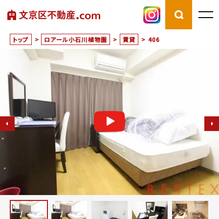
トップ
>
ロアール小石川植物園
>
賃貸
>
406