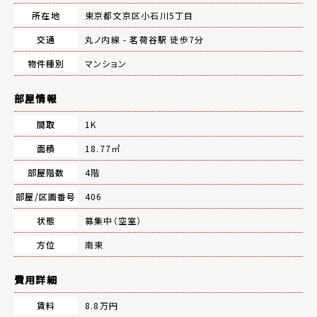
所在地
東京都文京区小石川5丁目
交通
丸ノ内線 -
茗荷谷駅
徒歩7分
物件種別
マンション
部屋情報
間取
1K
面積
18.77㎡
部屋階数
4階
部屋/区画番号
406
状態
募集中（空室）
方位
南東
費用詳細
賃料
8.8万円