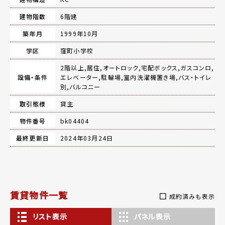
建物階数
6階建
築年月
1999年10月
学区
窪町小学校
2階以上,居住,オートロック,宅配ボックス,ガスコンロ,
設備・条件
エレベーター,駐輪場,室内洗濯機置き場,バス・トイレ
別,バルコニー
取引態様
貸主
物件番号
bk04404
最終更新日
2024年03月24日
賃貸物件一覧
成約済みも表示
リスト表示
パネル表示