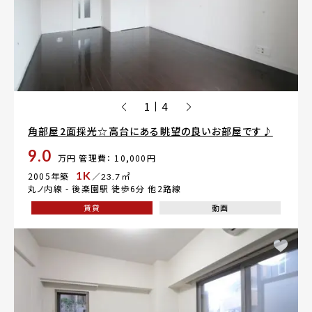
1
4
|
角部屋2面採光☆高台にある眺望の良いお部屋です♪
9.0
万円
管理費： 10,000円
1K
2005年築
／23.7㎡
丸ノ内線 -
後楽園駅
徒歩6分 他2路線
賃貸
動画