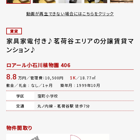
動画が再生できない場合にはこちらをクリック
賃貸
家具家電付き♪茗荷谷エリアの分譲賃貸マ
ンション♪
ロアール小石川植物園 406
8.8
万円／管理費：10,500円
／18.77㎡
1K
敷金／礼金 : なし／1ヶ月
築年月 : 1999年10月
学区
窪町小学校
交通
丸ノ内線 -
茗荷谷駅
徒歩7分
物件間取り