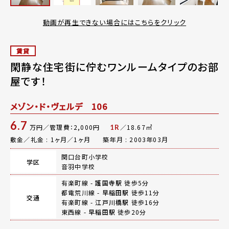
動画が再生できない場合にはこちらをクリック
賃貸
閑静な住宅街に佇むワンルームタイプのお部
屋です！
メゾン・ド・ヴェルデ 106
6.7
万円／管理費：2,000円
／18.67㎡
1R
敷金／礼金 : 1ヶ月／1ヶ月
築年月 : 2003年03月
関口台町小学校
学区
音羽中学校
有楽町線 -
護国寺駅
徒歩5分
都電荒川線 -
早稲田駅
徒歩11分
交通
有楽町線 -
江戸川橋駅
徒歩16分
東西線 -
早稲田駅
徒歩20分