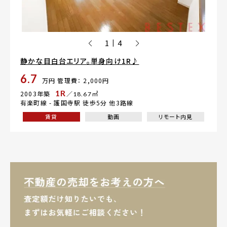
1
4
|
静かな目白台エリア。単身向け1R♪
6.7
万円
管理費： 2,000円
1R
2003年築
／18.67㎡
有楽町線 -
護国寺駅
徒歩5分 他3路線
賃貸
動画
リモート内見