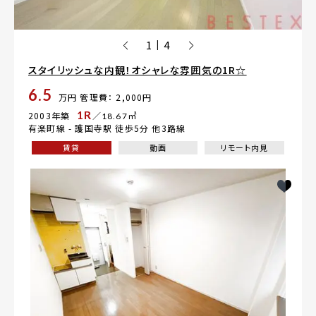
1
4
|
スタイリッシュな内観！オシャレな雰囲気の1R☆
6.5
万円
管理費： 2,000円
1R
2003年築
／18.67㎡
有楽町線 -
護国寺駅
徒歩5分 他3路線
賃貸
動画
リモート内見