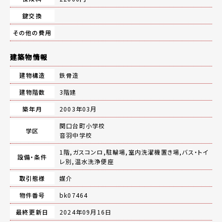
鍵交換
その他の費用
建築物情報
建物構造
鉄骨造
建物階数
3階建
築年月
2003年03月
関口台町小学校
学区
音羽中学校
1階,ガスコンロ,駐輪場,室内洗濯機置き場,バス・トイ
設備・条件
レ別,温水洗浄便座
取引態様
媒介
物件番号
bk07464
最終更新日
2024年09月16日