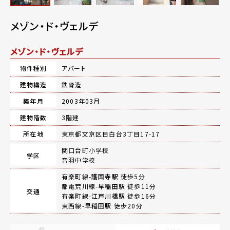
メゾン・ド・ヴェルデ
メゾン・ド・ヴェルデ
物件種別
アパート
建物構造
鉄骨造
築年月
2003年03月
建物階数
3階建
所在地
東京都文京区目白台3丁目17-17
関口台町小学校
学区
音羽中学校
有楽町線-
護国寺駅
徒歩5分
都電荒川線-
早稲田駅
徒歩11分
交通
有楽町線-
江戸川橋駅
徒歩16分
東西線-
早稲田駅
徒歩20分