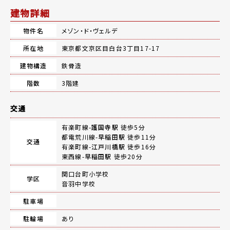
建物詳細
物件名
メゾン・ド・ヴェルデ
所在地
東京都文京区目白台3丁目17-17
建物構造
鉄骨造
階数
3階建
交通
有楽町線-
護国寺駅
徒歩5分
都電荒川線-
早稲田駅
徒歩11分
交通
有楽町線-
江戸川橋駅
徒歩16分
東西線-
早稲田駅
徒歩20分
関口台町小学校
学区
音羽中学校
駐車場
駐輪場
あり