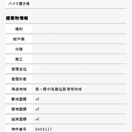
バイク置き場
建築物情報
権利
総戸数
分譲
施工
管理会社
管理形態
用途地域
第一種中高層住居専用地域
敷地面積
㎡
建物面積
㎡
延床面積
㎡
物件番号
bk06117