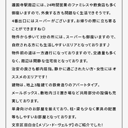
護国寺駅周辺には、24時間営業のファミレスや飲食店も多く
御座いますので、外食する方も問題なく生活できそうです。
4番出口にはスーパーがございます。お帰りの際に立ち寄る
ことができますね◎
物件から歩いて3分の所には、スーパーも御座いますので、
自炊される方にも生活しやすいエリアとなっております♪
物件前の道は一方通行になっておりますので、交通量も多く
なく、周辺は閑静な住宅街となっております。
治安の良さも都内屈指。静かに過ごされたい方・女性にはオ
ススメのエリアです！
建物は、地上3階建ての鉄骨造りのアパートタイプ。
メールボックス、敷地内ゴミ置き場など共用部分の設備も充
実しております。
単身向けのお部屋を揃えており、柱・梁も少なく家具の配置
等もしやすいお部屋となっております。
文京区目白台【メゾン・ド・ヴェルデ】のご紹介でした！