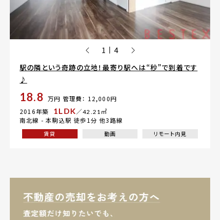
1
4
|
駅の隣という奇跡の立地！最寄り駅へは“秒”で到着です
♪
18.8
万円
管理費： 12,000円
1LDK
2016年築
／42.21㎡
南北線 -
本駒込駅
徒歩1分 他3路線
賃貸
動画
リモート内見