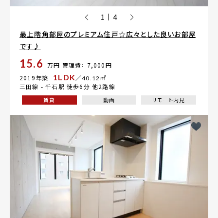
1
4
|
最上階角部屋のプレミアム住戸☆広々とした良いお部屋
です♪
15.6
万円
管理費： 7,000円
1LDK
2019年築
／40.12㎡
三田線 -
千石駅
徒歩6分 他2路線
賃貸
動画
リモート内見