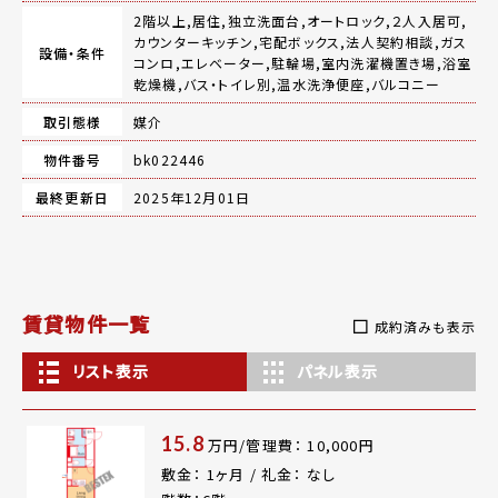
2階以上,居住,独立洗面台,オートロック,２人入居可,
カウンターキッチン,宅配ボックス,法人契約相談,ガス
設備・条件
コンロ,エレベーター,駐輪場,室内洗濯機置き場,浴室
乾燥機,バス・トイレ別,温水洗浄便座,バルコニー
取引態様
媒介
物件番号
bk022446
最終更新日
2025年12月01日
賃貸物件一覧
成約済みも表示
リスト表示
パネル表示
15.8
万円/管理費： 10,000円
敷金： 1ヶ月 / 礼金： なし