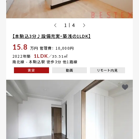
1
4
|
【本駒込3分♪設備充実・築浅の1LDK】
15.8
万円
管理費： 10,000円
1LDK
2022年築
／35.51㎡
南北線 -
本駒込駅
徒歩3分 他1路線
賃貸
動画
リモート内見