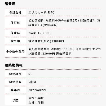
諸費用
保証会社
エポスカード（ＲＰ）
初回保証料：総賃料の50％(最低2万) 月額保証料：賃
保証料
料等の1％(更新料無)
保険料
2年間 15,980円
鍵交換
鍵交換代：(税込)33000円
◼︎入退去時費用 清掃費：39600円 退去時固定 エアコ
その他の費用
ン清掃費：33000円 退去時固定
建築物情報
建物構造
RC
建物階数
6階建
築年月
2022年02月
駒本小学校
学区
文林中学校