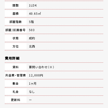
間取
1LDK
面積
40.65㎡
部屋階数
5階
部屋/区画番号
503
状態
成約
方位
北西
費用詳細
賃料
要問い合わせ（※）
共益費・管理費
12,000円
敷金
1ヶ月
礼金
なし
更新料
ー