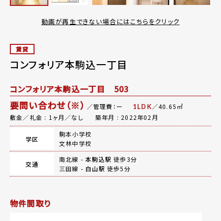
動画が再生できない場合にはこちらをクリック
賃貸
コンフォリア本駒込一丁目
コンフォリア本駒込一丁目 503
要問い合わせ（※）
／管理費：ー
／40.65㎡
1LDK
敷金／礼金 : 1ヶ月／なし
築年月 : 2022年02月
駒本小学校
学区
文林中学校
南北線 -
本駒込駅
徒歩3分
交通
三田線 -
白山駅
徒歩5分
物件間取り