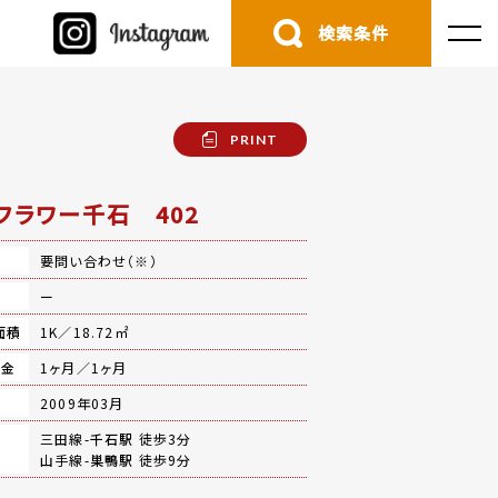
検索条件
PRINT
フラワー千石 402
要問い合わせ（※）
費
ー
面積
1K／18.72㎡
礼金
1ヶ月／1ヶ月
月
2009年03月
三田線-
千石駅
徒歩3分
山手線-
巣鴨駅
徒歩9分