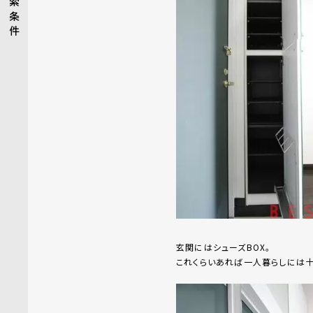
索
条
件
玄関にはシューズBOX。
これくらいあれば一人暮らしには