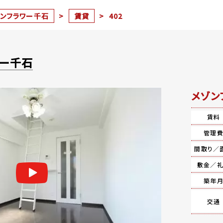
ゾンフラワー千石
>
賃貸
>
402
ワー千石
メゾン
賃料
管理
間取り／
敷金／
築年
交通