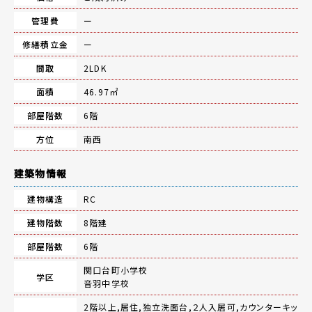
管理費
ー
修繕積立金
ー
間取
2LDK
面積
46.97㎡
部屋階数
6階
方位
南西
建築物情報
建物構造
RC
建物階数
8階建
部屋階数
6階
関口台町小学校
学区
音羽中学校
2階以上,居住,独立洗面台,２人入居可,カウンターキッ