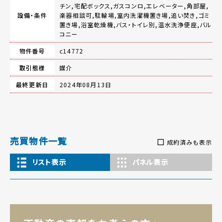
チン,宅配ボックス,ガスコンロ,エレベーター,角部屋,
設備・条件
楽器相談可,駐輪場,室内洗濯機置き場,追い焚き,ゴミ
置き場,浴室乾燥機,バス・トイレ別,温水洗浄便座,バル
コニー
物件番号
c14772
取引態様
媒介
最終更新日
2024年08月13日
売買物件一覧
成約済みも表示
リスト表示
パネル表示