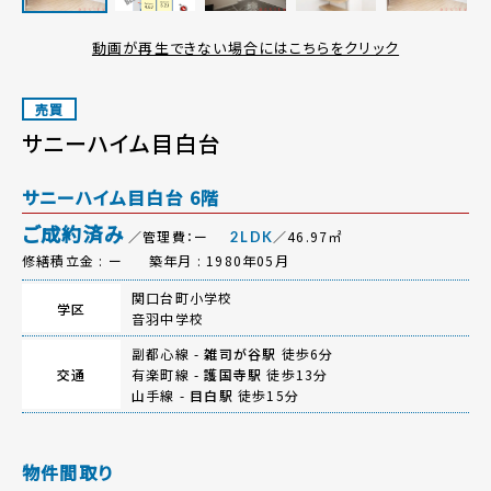
動画が再生できない場合にはこちらをクリック
売買
サニーハイム目白台
サニーハイム目白台 6階
ご成約済み
／管理費：ー
／46.97㎡
2LDK
修繕積立金 : ー
築年月 : 1980年05月
関口台町小学校
学区
音羽中学校
副都心線 -
雑司が谷駅
徒歩6分
交通
有楽町線 -
護国寺駅
徒歩13分
山手線 -
目白駅
徒歩15分
物件間取り