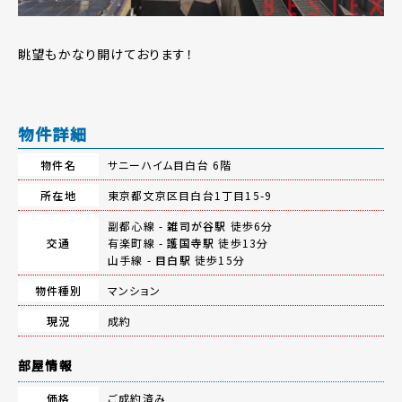
眺望もかなり開けております！
物件詳細
物件名
サニーハイム目白台 6階
所在地
東京都文京区目白台1丁目15-9
副都心線 -
雑司が谷駅
徒歩6分
交通
有楽町線 -
護国寺駅
徒歩13分
山手線 -
目白駅
徒歩15分
物件種別
マンション
現況
成約
部屋情報
価格
ご成約済み