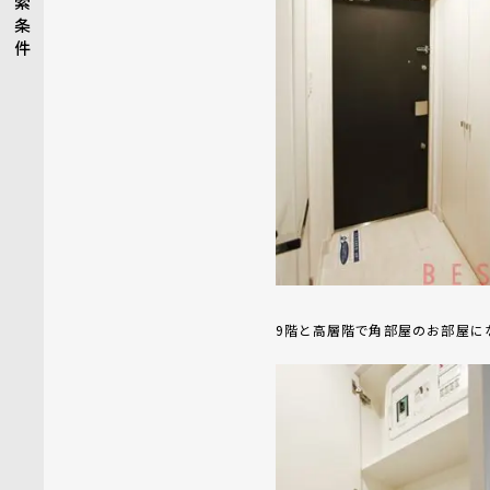
索
条
件
9階と高層階で角部屋のお部屋に