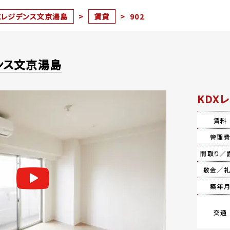
Xレジデンス文京湯島
>
賃貸
>
902
ンス文京湯島
KDX
賃料
管理
間取り／
敷金／
築年
交通