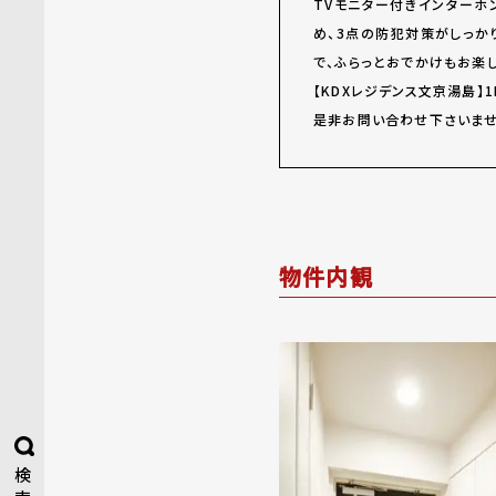
TVモニター付きインターホ
め、3点の防犯対策がしっか
で、ふらっとおでかけもお楽
【KDXレジデンス文京湯島】
是非お問い合わせ下さいませ
物件内観
検