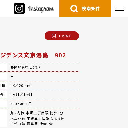
検索条件
PRINT
レジデンス文京湯島 902
要問い合わせ（※）
費
ー
面積
1K／20.4㎡
礼金
1ヶ月／1ヶ月
月
2006年01月
丸ノ内線-
本郷三丁目駅
徒歩6分
大江戸線-
本郷三丁目駅
徒歩6分
千代田線-
湯島駅
徒歩7分