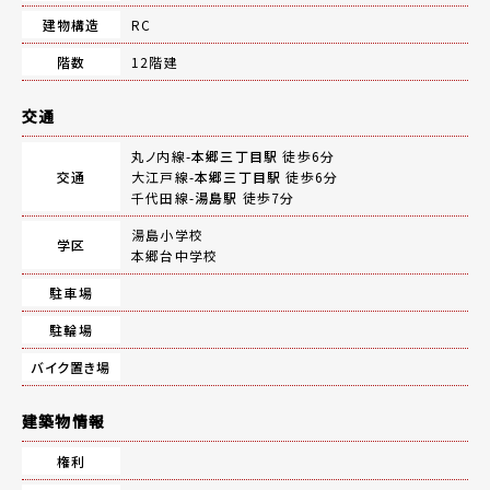
建物構造
RC
階数
12階建
交通
丸ノ内線-
本郷三丁目駅
徒歩6分
交通
大江戸線-
本郷三丁目駅
徒歩6分
千代田線-
湯島駅
徒歩7分
湯島小学校
学区
本郷台中学校
駐車場
駐輪場
バイク置き場
建築物情報
権利