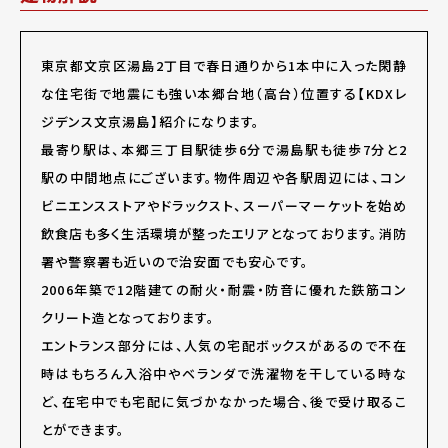
東京都文京区湯島2丁目で春日通りから1本中に入った閑静
な住宅街で地震にも強い本郷台地（高台）位置する【KDXレ
ジデンス文京湯島】紹介になります。
最寄り駅は、本郷三丁目駅徒歩6分で湯島駅も徒歩7分と2
駅の中間地点にございます。物件周辺や各駅周辺には、コン
ビニエンスストアやドラックスト、スーパーマーケットを始め
飲食店も多く生活環境が整ったエリアとなっております。消防
署や警察署も近いので治安面でも安心です。
2006年築で12階建ての耐火・耐震・防音に優れた鉄筋コン
クリート造となっております。
エントランス部分には、人気の宅配ボックスがあるので不在
時はもちろん入浴中やベランダで洗濯物を干している時な
ど、在宅中でも宅配に気づかなかった場合、後で受け取るこ
とができます。