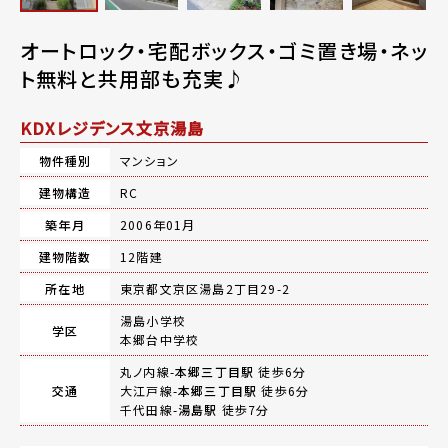
オートロック・宅配ボックス・ゴミ置き場・ネッ
ト無料と共用部も充実♪
KDXレジデンス文京湯島
物件種別
マンション
建物構造
RC
築年月
2006年01月
建物階数
12階建
所在地
東京都文京区湯島2丁目29-2
湯島小学校
学区
本郷台中学校
丸ノ内線-
本郷三丁目駅
徒歩6分
交通
大江戸線-
本郷三丁目駅
徒歩6分
千代田線-
湯島駅
徒歩7分