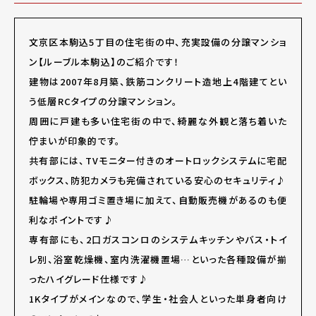
文京区本駒込5丁目の住宅街の中、充実設備の分譲マンショ
ン【ルーブル本駒込】のご紹介です！
建物は2007年8月築、鉄筋コンクリート造地上4階建てとい
う低層RCタイプの分譲マンション。
周囲に戸建も多い住宅街の中で、綺麗な外観と落ち着いた
佇まいが印象的です。
共有部には、TVモニター付きのオートロックシステムに宅配
ボックス、防犯カメラも完備されている安心のセキュリティ♪
駐輪場や専用ゴミ置き場に加えて、自動販売機があるのも便
利なポイントです♪
専有部にも、2口ガスコンロのシステムキッチンやバス・トイ
レ別、浴室乾燥機、室内洗濯機置場…といった各種設備が揃
ったハイグレード仕様です♪
1Kタイプがメインなので、学生・社会人といった単身者向け