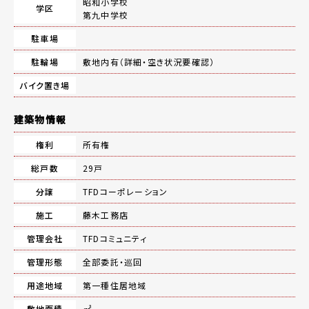
昭和小学校
学区
第九中学校
駐車場
駐輪場
敷地内有（詳細・空き状況要確認）
バイク置き場
建築物情報
権利
所有権
総戸数
29戸
分譲
TFDコーポレーション
施工
藤木工務店
管理会社
TFDコミュニティ
管理形態
全部委託・巡回
用途地域
第一種住居地域
敷地面積
㎡