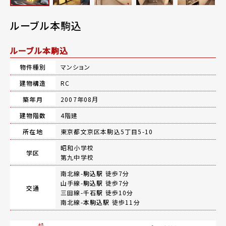
ルーブル本駒込
ルーブル本駒込
物件種別
マンション
建物構造
RC
築年月
2007年08月
建物階数
4階建
所在地
東京都文京区本駒込5丁目5-10
昭和小学校
学区
第九中学校
南北線-
駒込駅
徒歩7分
山手線-
駒込駅
徒歩7分
交通
三田線-
千石駅
徒歩10分
南北線-
本駒込駅
徒歩11分