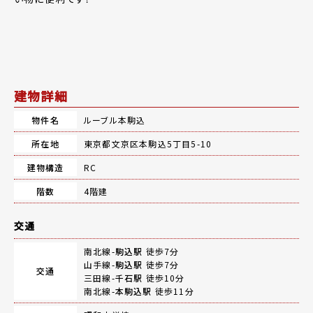
建物詳細
物件名
ルーブル本駒込
所在地
東京都文京区本駒込5丁目5-10
建物構造
RC
階数
4階建
交通
南北線-
駒込駅
徒歩7分
山手線-
駒込駅
徒歩7分
交通
三田線-
千石駅
徒歩10分
南北線-
本駒込駅
徒歩11分