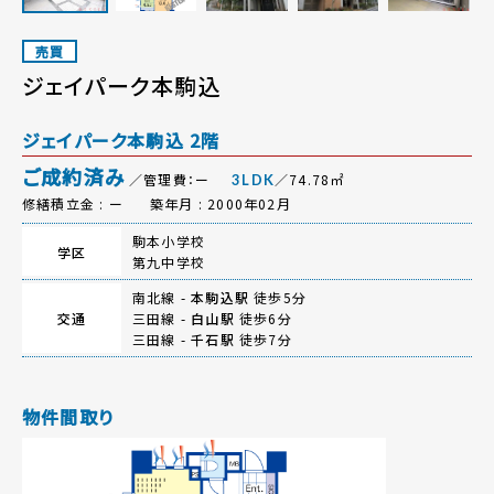
売買
ジェイパーク本駒込
ジェイパーク本駒込 2階
ご成約済み
／管理費：ー
／74.78㎡
3LDK
修繕積立金 : ー
築年月 : 2000年02月
駒本小学校
学区
第九中学校
南北線 -
本駒込駅
徒歩5分
交通
三田線 -
白山駅
徒歩6分
三田線 -
千石駅
徒歩7分
物件間取り