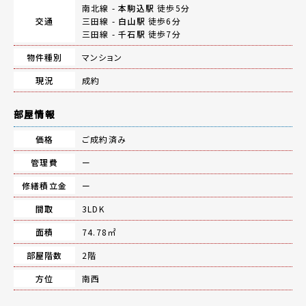
南北線 -
本駒込駅
徒歩5分
交通
三田線 -
白山駅
徒歩6分
三田線 -
千石駅
徒歩7分
物件種別
マンション
現況
成約
部屋情報
価格
ご成約済み
管理費
ー
修繕積立金
ー
間取
3LDK
面積
74.78㎡
部屋階数
2階
方位
南西