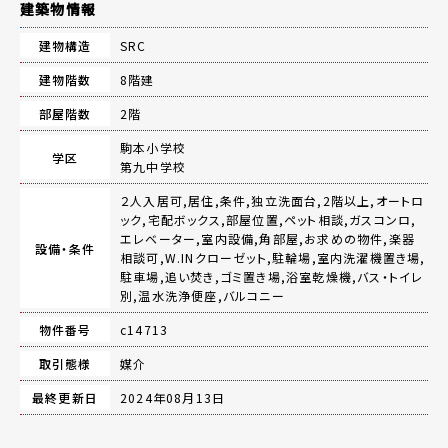
建築物情報
建物構造
SRC
建物階数
8階建
部屋階数
2階
駒本小学校
学区
第九中学校
２人入居可,居住,条件,独立洗面台,2階以上,オートロ
ック,宅配ボックス,部屋位置,ペット相談,ガスコンロ,
エレベーター,室内設備,角部屋,お求めの物件,楽器
設備・条件
相談可,W.INクローゼット,駐輪場,室内洗濯機置き場,
駐車場,追い焚き,ゴミ置き場,浴室乾燥機,バス・トイレ
別,温水洗浄便座,バルコニー
物件番号
c14713
取引態様
媒介
最終更新日
2024年08月13日