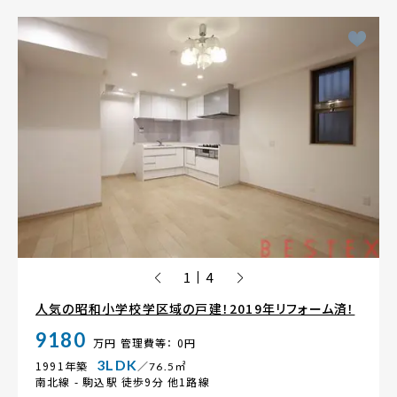
1
4
|
人気の昭和小学校学区域の戸建！2019年リフォーム済！
9180
万円
管理費等： 0円
3LDK
1991年築
／76.5㎡
南北線 -
駒込駅
徒歩9分 他1路線