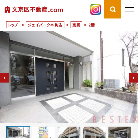
トップ
>
ジェイパーク本駒込
>
売買
>
2階