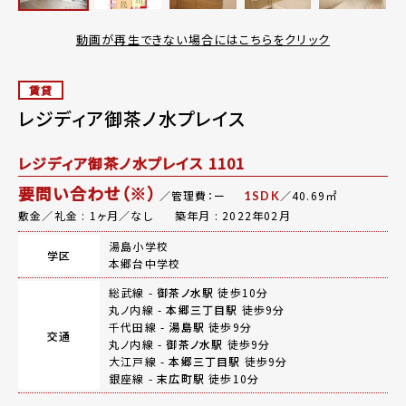
動画が再生できない場合にはこちらをクリック
賃貸
レジディア御茶ノ水プレイス
レジディア御茶ノ水プレイス 1101
要問い合わせ（※）
／管理費：ー
／40.69㎡
1SDK
敷金／礼金 : 1ヶ月／なし
築年月 : 2022年02月
湯島小学校
学区
本郷台中学校
総武線 -
御茶ノ水駅
徒歩10分
丸ノ内線 -
本郷三丁目駅
徒歩9分
千代田線 -
湯島駅
徒歩9分
交通
丸ノ内線 -
御茶ノ水駅
徒歩9分
大江戸線 -
本郷三丁目駅
徒歩9分
銀座線 -
末広町駅
徒歩10分