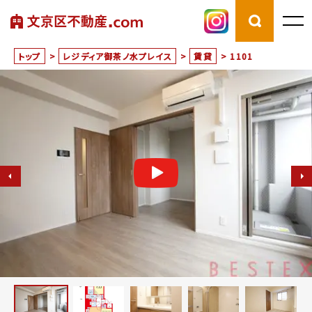
トップ
>
レジディア御茶ノ水プレイス
>
賃貸
>
1101