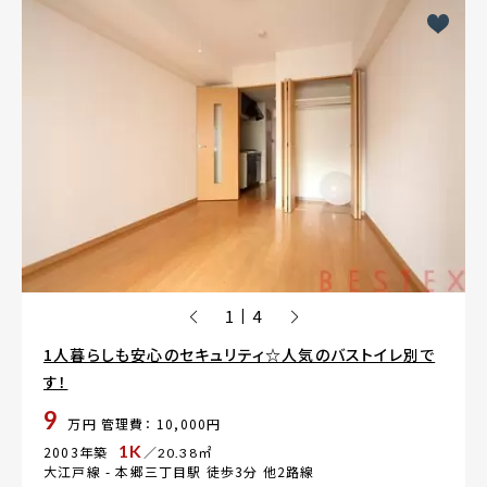
1
4
|
1人暮らしも安心のセキュリティ☆人気のバストイレ別で
す！
9
万円
管理費： 10,000円
1K
2003年築
／20.38㎡
大江戸線 -
本郷三丁目駅
徒歩3分 他2路線