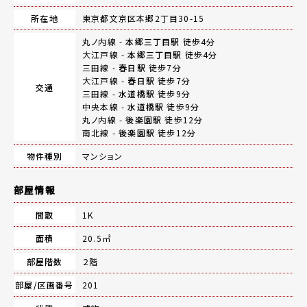
所在地
東京都文京区本郷2丁目30-15
丸ノ内線 -
本郷三丁目駅
徒歩4分
大江戸線 -
本郷三丁目駅
徒歩4分
三田線 -
春日駅
徒歩7分
大江戸線 -
春日駅
徒歩7分
交通
三田線 -
水道橋駅
徒歩9分
中央本線 -
水道橋駅
徒歩9分
丸ノ内線 -
後楽園駅
徒歩12分
南北線 -
後楽園駅
徒歩12分
物件種別
マンション
部屋情報
間取
1K
面積
20.5㎡
部屋階数
２階
部屋/区画番号
201