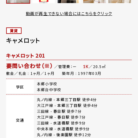
動画が再生できない場合にはこちらをクリック
賃貸
キャメロット
キャメロット 201
要問い合わせ（※）
／管理費：ー
／20.5㎡
1K
敷金／礼金 : 1ヶ月／1ヶ月
築年月 : 1997年03月
本郷小学校
学区
本郷台中学校
丸ノ内線 -
本郷三丁目駅
徒歩4分
大江戸線 -
本郷三丁目駅
徒歩4分
三田線 -
春日駅
徒歩7分
大江戸線 -
春日駅
徒歩7分
交通
三田線 -
水道橋駅
徒歩9分
中央本線 -
水道橋駅
徒歩9分
丸ノ内線 -
後楽園駅
徒歩12分