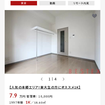
賃貸
動画
リモート内見
1
4
|
【人気の本郷エリア！東大生の方にオススメ1K】
7.9
万円
管理費： 10,000円
1K
1997年築
／18.60㎡