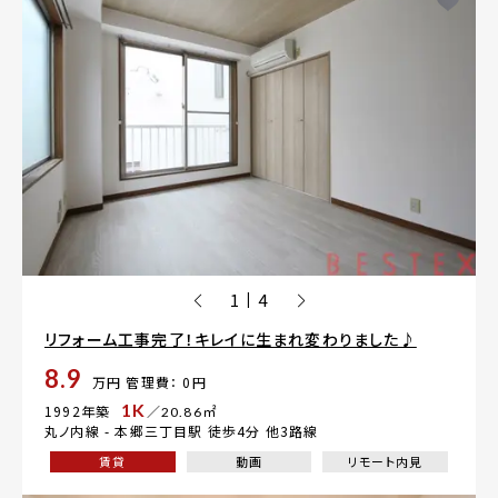
1
4
|
リフォーム工事完了！キレイに生まれ変わりました♪
8.9
万円
管理費： 0円
1K
1992年築
／20.86㎡
丸ノ内線 -
本郷三丁目駅
徒歩4分 他3路線
賃貸
動画
リモート内見