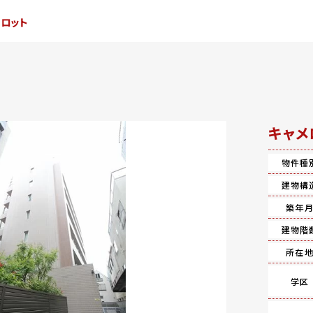
メロット
キャメ
物件種
建物構
築年
建物階
所在
学区