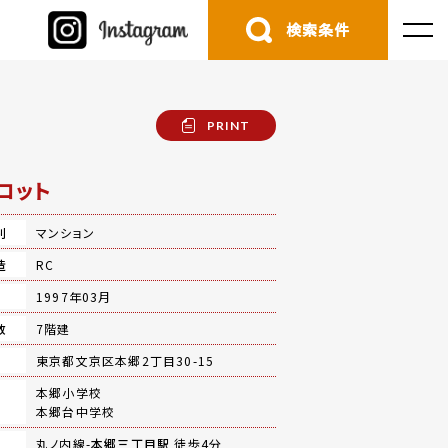
検索条件
PRINT
ロット
別
マンション
造
RC
月
1997年03月
数
7階建
地
東京都文京区本郷2丁目30-15
本郷小学校
本郷台中学校
丸ノ内線-
本郷三丁目駅
徒歩4分