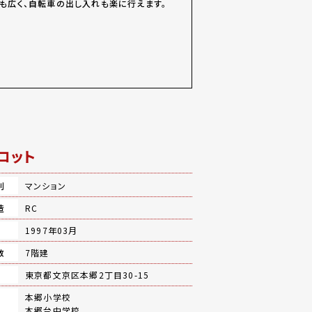
も広く、自転車の出し入れも楽に行えます。
ロット
別
マンション
造
RC
月
1997年03月
数
7階建
地
東京都文京区本郷2丁目30-15
本郷小学校
本郷台中学校