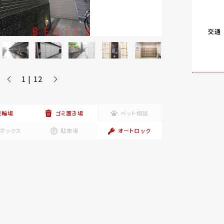
交通
1 | 12
駐輪場
ゴミ置き場
ペット相談
ボックス
駐車場
オートロック