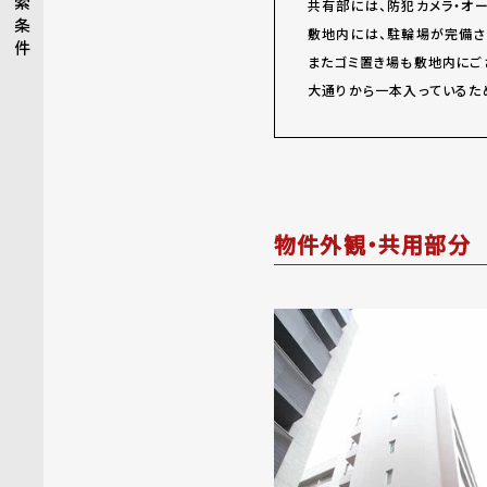
索
共有部には、防犯カメラ・オ
条
敷地内には、駐輪場が完備さ
件
またゴミ置き場も敷地内にご
大通りから一本入っているた
物件外観・共用部分