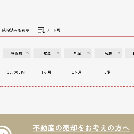
成約済みも表示
ソート可
管理費
敷金
礼金
階層
10,000円
1ヶ月
1ヶ月
6階