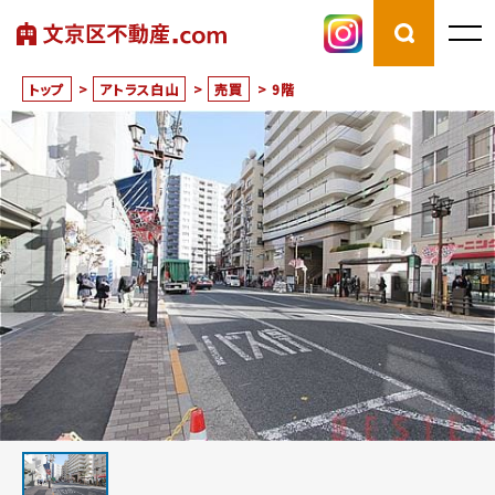
トップ
>
アトラス白山
>
売買
>
9階