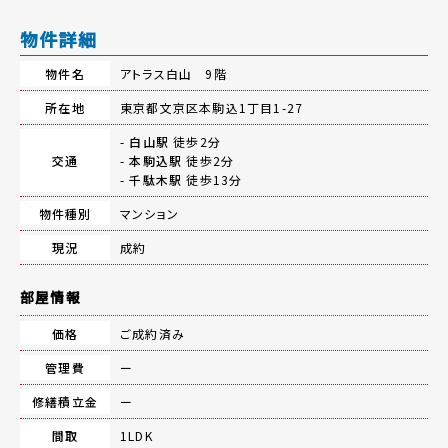
物件詳細
物件名
アトラス白山 9階
所在地
東京都文京区本駒込1丁目1-27
-
白山駅
徒歩2分
交通
-
本駒込駅
徒歩2分
-
千駄木駅
徒歩13分
物件種別
マンション
現況
成約
部屋情報
価格
ご成約済み
管理費
ー
修繕積立金
ー
間取
1LDK