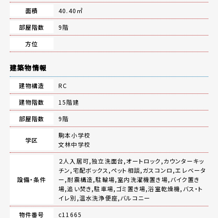
面積
40.40㎡
部屋階数
9階
方位
建築物情報
建物構造
RC
建物階数
15階建
部屋階数
9階
駒本小学校
学区
文林中学校
２人入居可,独立洗面台,オートロック,カウンターキッ
チン,宅配ボックス,ペット相談,ガスコンロ,エレベータ
設備・条件
ー,耐震構造,駐輪場,室内洗濯機置き場,バイク置き
場,追い焚き,駐車場,ゴミ置き場,浴室乾燥機,バス・ト
イレ別,温水洗浄便座,バルコニー
物件番号
c11665