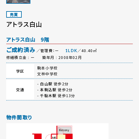
売買
アトラス白山
アトラス白山 9階
ご成約済み
／管理費：ー
／40.40㎡
1LDK
修繕積立金 : ー
築年月 : 2008年02月
駒本小学校
学区
文林中学校
-
白山駅
徒歩2分
交通
-
本駒込駅
徒歩2分
-
千駄木駅
徒歩13分
物件間取り