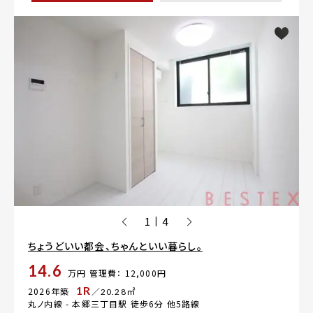
1
4
|
ちょうどいい都会、ちゃんといい暮らし。
14.6
万円
管理費： 12,000円
1R
2026年築
／20.28㎡
丸ノ内線 -
本郷三丁目駅
徒歩6分 他5路線