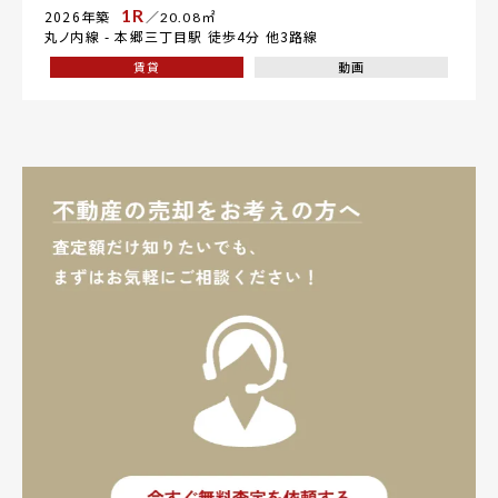
1R
2026年築
／20.08㎡
丸ノ内線 -
本郷三丁目駅
徒歩4分 他3路線
賃貸
動画