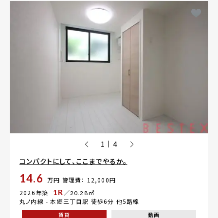
1
4
|
コンパクトにして、ここまでやるか。
14.6
万円
管理費： 12,000円
1R
2026年築
／20.28㎡
丸ノ内線 -
本郷三丁目駅
徒歩6分 他5路線
賃貸
動画