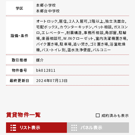
本郷小学校
学区
本郷台中学校
オートロック,居住,２人入居可,2階以上,独立洗面台,
宅配ボックス,カウンターキッチン,ペット相談,ガスコン
ロ,エレベーター,耐震構造,事務所相談,角部屋,駐輪
設備・条件
場,楽器相談可,W.INクローゼット,室内洗濯機置き場,
バイク置き場,駐車場,追い焚き,ゴミ置き場,浴室乾燥
機,バス・トイレ別,温水洗浄便座,バルコニー
取引態様
媒介
物件番号
bk012811
最終更新日
2024年07月13日
賃貸物件一覧
成約済みも表示
リスト表示
パネル表示