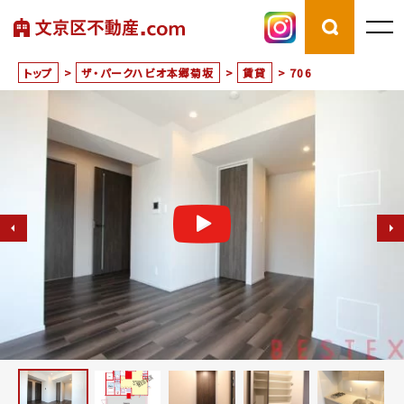
トップ
>
ザ・パークハビオ本郷菊坂
>
賃貸
>
706