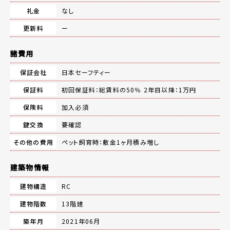
礼金
なし
更新料
ー
諸費用
保証会社
日本セーフティー
保証料
初回保証料：総賃料の50％ 2年目以降：1万円
保険料
加入必須
鍵交換
要確認
その他の費用
ペット飼育時：敷金1ヶ月積み増し
建築物情報
建物構造
RC
建物階数
13階建
築年月
2021年06月