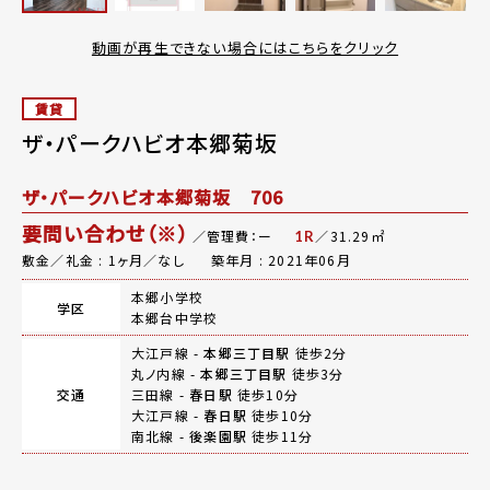
動画が再生できない場合にはこちらをクリック
賃貸
ザ・パークハビオ本郷菊坂
ザ・パークハビオ本郷菊坂 706
要問い合わせ（※）
／管理費：ー
／31.29㎡
1R
敷金／礼金 : 1ヶ月／なし
築年月 : 2021年06月
本郷小学校
学区
本郷台中学校
大江戸線 -
本郷三丁目駅
徒歩2分
丸ノ内線 -
本郷三丁目駅
徒歩3分
交通
三田線 -
春日駅
徒歩10分
大江戸線 -
春日駅
徒歩10分
南北線 -
後楽園駅
徒歩11分