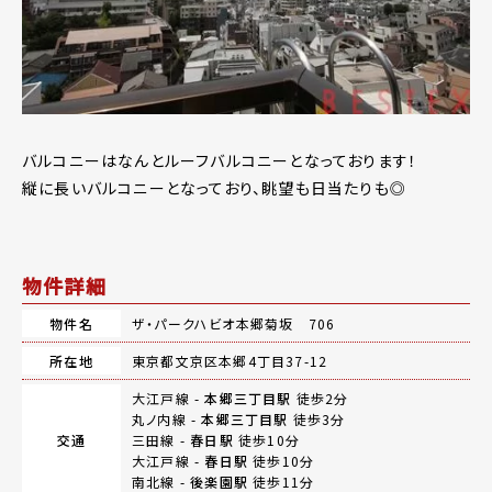
バルコニーはなんとルーフバルコニーとなっております！
縦に長いバルコニーとなっており、眺望も日当たりも◎
物件詳細
物件名
ザ・パークハビオ本郷菊坂 706
所在地
東京都文京区本郷4丁目37-12
大江戸線 -
本郷三丁目駅
徒歩2分
丸ノ内線 -
本郷三丁目駅
徒歩3分
交通
三田線 -
春日駅
徒歩10分
大江戸線 -
春日駅
徒歩10分
南北線 -
後楽園駅
徒歩11分