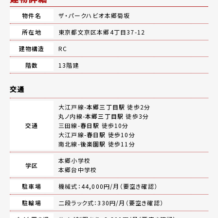
物件名
ザ・パークハビオ本郷菊坂
所在地
東京都文京区本郷4丁目37-12
建物構造
RC
階数
13階建
交通
大江戸線-
本郷三丁目駅
徒歩2分
丸ノ内線-
本郷三丁目駅
徒歩3分
交通
三田線-
春日駅
徒歩10分
大江戸線-
春日駅
徒歩10分
南北線-
後楽園駅
徒歩11分
本郷小学校
学区
本郷台中学校
駐車場
機械式：44,000円/月（要空き確認）
駐輪場
二段ラック式：330円/月（要空き確認）