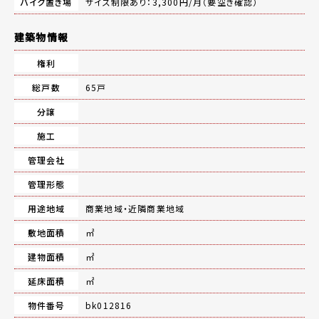
バイク置き場
サイズ制限あり：3,300円/月（要空き確認）
建築物情報
権利
総戸数
65戸
分譲
施工
管理会社
管理形態
用途地域
商業地域・近隣商業地域
敷地面積
㎡
建物面積
㎡
延床面積
㎡
物件番号
bk012816