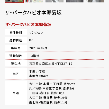
ザ・パークハビオ本郷菊坂
ザ・パークハビオ本郷菊坂
物件種別
マンション
建物構造
RC
築年月
2021年06月
建物階数
13階建
所在地
東京都文京区本郷4丁目37-12
本郷小学校
学区
本郷台中学校
大江戸線-
本郷三丁目駅
徒歩2分
丸ノ内線-
本郷三丁目駅
徒歩3分
交通
三田線-
春日駅
徒歩10分
大江戸線-
春日駅
徒歩10分
南北線-
後楽園駅
徒歩11分