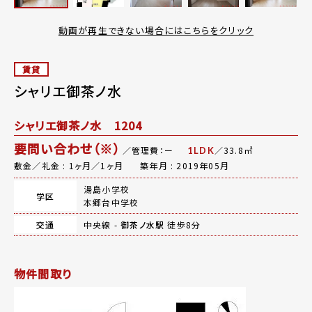
動画が再生できない場合にはこちらをクリック
賃貸
シャリエ御茶ノ水
シャリエ御茶ノ水 1204
要問い合わせ（※）
／管理費：ー
／33.8㎡
1LDK
敷金／礼金 : 1ヶ月／1ヶ月
築年月 : 2019年05月
湯島小学校
学区
本郷台中学校
交通
中央線 -
御茶ノ水駅
徒歩8分
物件間取り