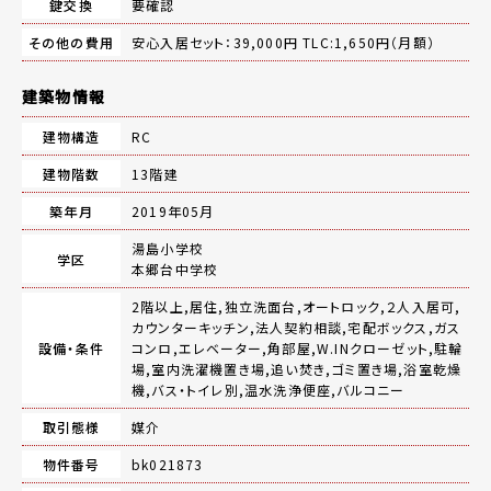
鍵交換
要確認
その他の費用
安心入居セット：39,000円 TLC:1,650円（月額）
建築物情報
建物構造
RC
建物階数
13階建
築年月
2019年05月
湯島小学校
学区
本郷台中学校
2階以上,居住,独立洗面台,オートロック,２人入居可,
カウンターキッチン,法人契約相談,宅配ボックス,ガス
設備・条件
コンロ,エレベーター,角部屋,W.INクローゼット,駐輪
場,室内洗濯機置き場,追い焚き,ゴミ置き場,浴室乾燥
機,バス・トイレ別,温水洗浄便座,バルコニー
取引態様
媒介
物件番号
bk021873