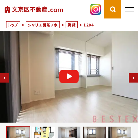
トップ
>
シャリエ御茶ノ水
>
賃貸
>
1204