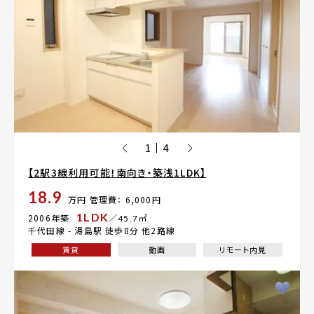
1
4
|
【2駅3線利用可能！南向き・築浅1LDK】
18.9
万円
管理費： 6,000円
1LDK
2006年築
／45.7㎡
千代田線 -
湯島駅
徒歩8分 他2路線
賃貸
動画
リモート内見