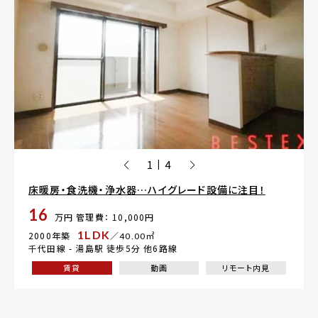
1
4
|
床暖房・食洗機・浄水器…ハイグレード設備に注目！
16
万円
管理費： 10,000円
1LDK
2000年築
／40.00㎡
千代田線 -
湯島駅
徒歩5分 他6路線
賃貸
動画
リモート内見