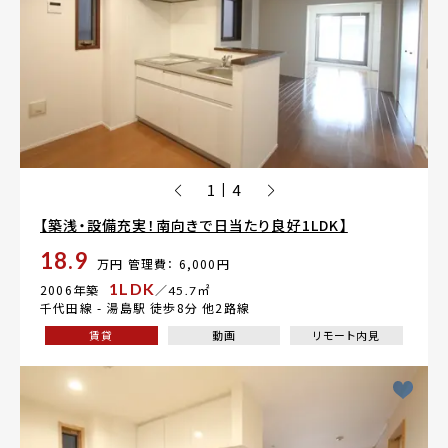
1
4
|
【築浅・設備充実！南向きで日当たり良好1LDK】
18.9
万円
管理費： 6,000円
1LDK
2006年築
／45.7㎡
千代田線 -
湯島駅
徒歩8分 他2路線
賃貸
動画
リモート内見