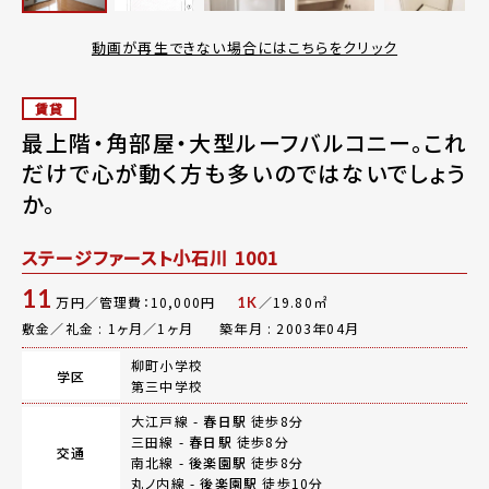
動画が再生できない場合にはこちらをクリック
賃貸
最上階・角部屋・大型ルーフバルコニー。これ
だけで心が動く方も多いのではないでしょう
か。
ステージファースト小石川 1001
11
万円／管理費：10,000円
／19.80㎡
1K
敷金／礼金 : 1ヶ月／1ヶ月
築年月 : 2003年04月
柳町小学校
学区
第三中学校
大江戸線 -
春日駅
徒歩8分
三田線 -
春日駅
徒歩8分
交通
南北線 -
後楽園駅
徒歩8分
丸ノ内線 -
後楽園駅
徒歩10分