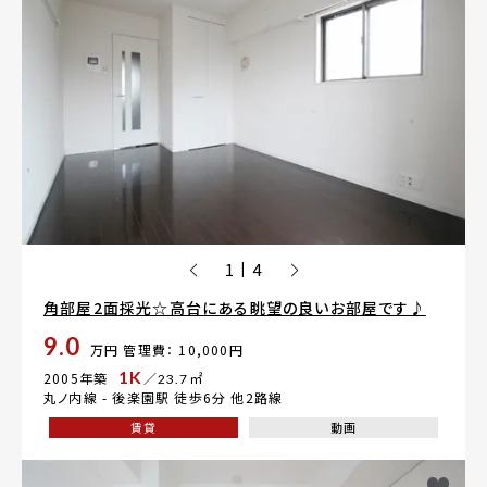
1
4
|
角部屋2面採光☆高台にある眺望の良いお部屋です♪
9.0
万円
管理費： 10,000円
1K
2005年築
／23.7㎡
丸ノ内線 -
後楽園駅
徒歩6分 他2路線
賃貸
動画