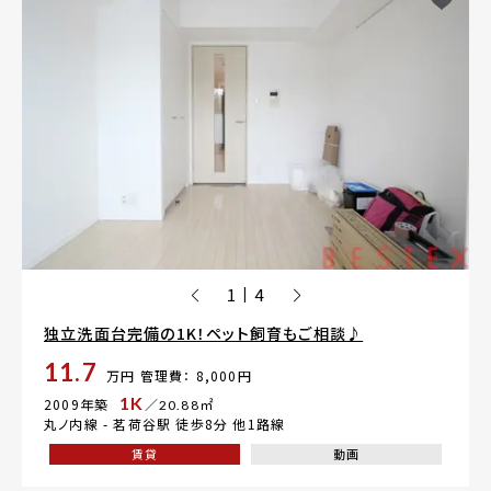
1
4
|
独立洗面台完備の1K！ペット飼育もご相談♪
11.7
万円
管理費： 8,000円
1K
2009年築
／20.88㎡
丸ノ内線 -
茗荷谷駅
徒歩8分 他1路線
賃貸
動画