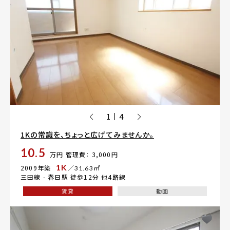
1
4
|
1Kの常識を、ちょっと広げてみませんか。
10.5
万円
管理費： 3,000円
1K
2009年築
／31.63㎡
三田線 -
春日駅
徒歩12分 他4路線
賃貸
動画