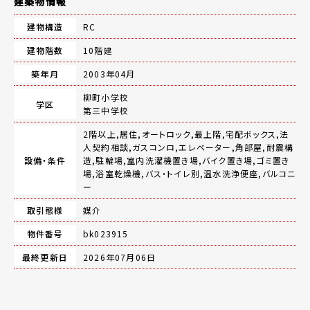
建築物情報
建物構造
RC
建物階数
10階建
築年月
2003年04月
柳町小学校
学区
第三中学校
2階以上,居住,オートロック,最上階,宅配ボックス,法
人契約相談,ガスコンロ,エレベーター,角部屋,耐震構
設備・条件
造,駐輪場,室内洗濯機置き場,バイク置き場,ゴミ置き
場,浴室乾燥機,バス・トイレ別,温水洗浄便座,バルコニ
ー
取引態様
媒介
物件番号
bk023915
最終更新日
2026年07月06日