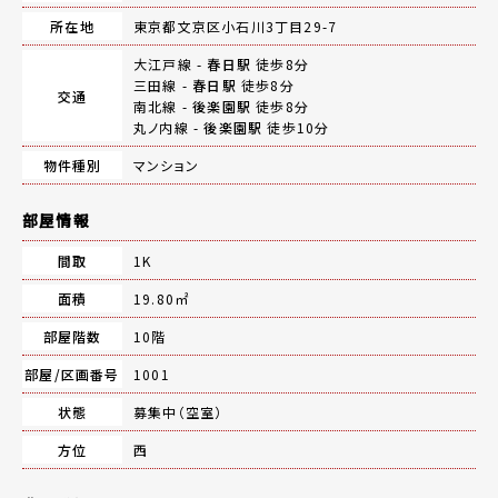
所在地
東京都文京区小石川3丁目29-7
大江戸線 -
春日駅
徒歩8分
三田線 -
春日駅
徒歩8分
交通
南北線 -
後楽園駅
徒歩8分
丸ノ内線 -
後楽園駅
徒歩10分
物件種別
マンション
部屋情報
間取
1K
面積
19.80㎡
部屋階数
10階
部屋/区画番号
1001
状態
募集中（空室）
方位
西