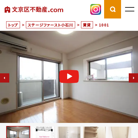
トップ
>
ステージファースト小石川
>
賃貸
>
1001