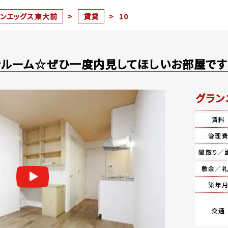
ランエッグス東大前
>
賃貸
>
10
ンルーム☆ぜひ一度内見してほしいお部屋です
グラン
賃料
管理
間取り／
敷金／
築年
交通