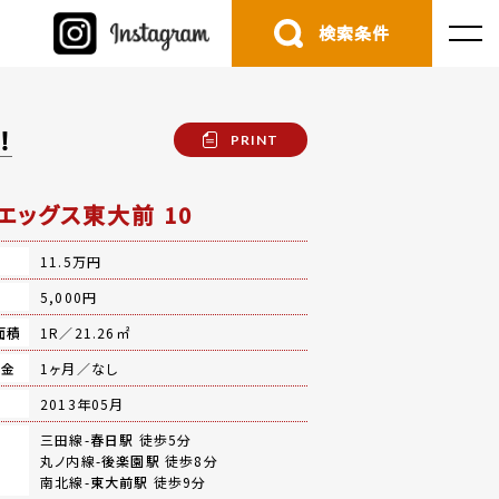
検索条件
！
PRINT
エッグス東大前 10
11.5万円
費
5,000円
面積
1R／21.26㎡
礼金
1ヶ月／なし
月
2013年05月
三田線-
春日駅
徒歩5分
丸ノ内線-
後楽園駅
徒歩8分
南北線-
東大前駅
徒歩9分