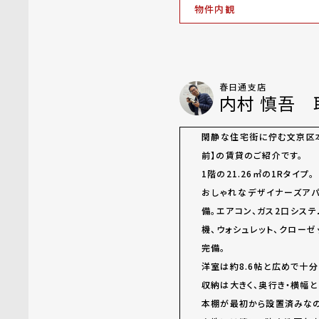
物件内観
春日通支店
内村 慎吾 
閑静な住宅街に佇む文京区
前】の賃貸のご紹介です。
1階の21.26㎡の1Rタイプ。
おしゃれなデザイナーズア
備。エアコン、ガス2口シス
機、ウォシュレット、クローゼ
完備。
洋室は約8.6帖と広めで十分
収納は大きく、奥行き・横幅
本棚が最初から設置済みなの