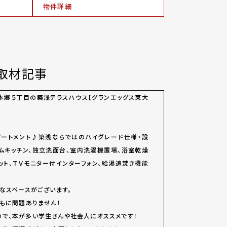
物件詳細
取材記事
本郷５丁目の築浅テラスハウス【グランエッグス東大
パートメント♪築浅ならではのハイグレード仕様・設
テムキッチン、独立洗面台、室内洗濯機置場、浴室乾燥
ット、ＴＶモニター付インターフォン、給湯追焚き機能
なスペースがございます。
ともに問題ありません！
で、本が多い学生さんや社会人にオススメです！