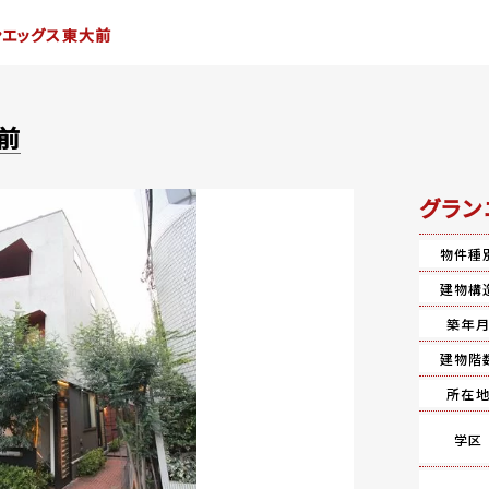
ンエッグス東大前
前
グラン
物件種
建物構
築年
建物階
所在
学区