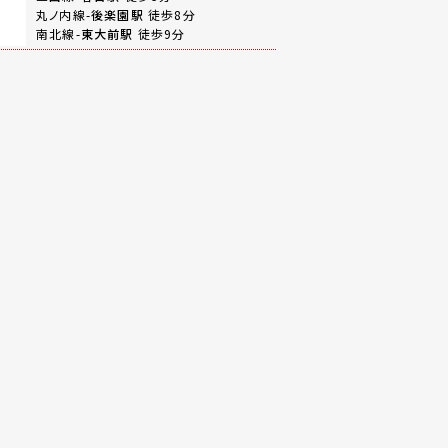
丸ノ内線-
後楽園駅
徒歩8分
南北線-
東大前駅
徒歩9分