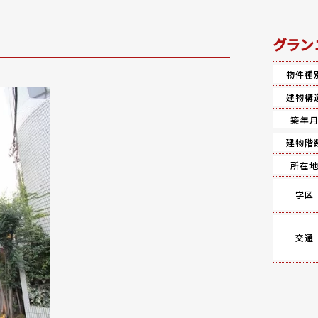
グラン
物件種
建物構
築年
建物階
所在
学区
交通