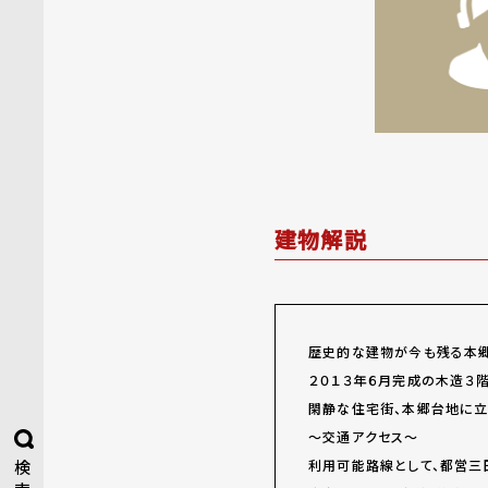
建物解説
歴史的な建物が今も残る本郷
２０１３年６月完成の木造３
閑静な住宅街、本郷台地に立
～交通アクセス～
利用可能路線として、都営三
検