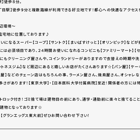
】徒歩８分。
丁目駅】徒歩９分と複数路線が利用できる好立地です！都心への快適なアクセス
辺環境～
住宅地に位置しております♪
いになるスーパー【コープ】【サントク】【まいばすけっと】【オリンピック】など
には必須項目であり、２４時間お使いになれるコンビニも【ファミリーマート】【セ
にもクリーニング屋さんや、コインランドリーがありますので衣替えの時期や洗
ィットネスジム】など周辺にあると嬉しいお店がたくさんあります☆【パン屋】【ケ
【松屋】などのチェーン店はもちろんの事、ラーメン屋さん、焼鳥屋さん、オシャレ
多さがあります！【東京大学】・【日本医科大学付属病院】至近！関係者の方には
トロック付き！ゴミ捨て場は建物目の前にあり、通学・通勤前に楽々と捨てるこ
建物となっております☆
【グランエッグス東大前】ぜひお問い合わせ下さい！