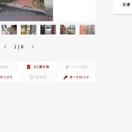
交通
1 | 8
駐輪場
ゴミ置き場
ペット相談
ボックス
駐車場
オートロック