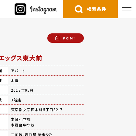
検索条件
PRINT
エッグス東大前
別
アパート
造
木造
月
2013年05月
数
3階建
地
東京都文京区本郷5丁目32-7
本郷小学校
本郷台中学校
三田線-
春日駅
徒歩5分