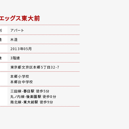
エッグス東大前
別
アパート
造
木造
月
2013年05月
数
3階建
地
東京都文京区本郷5丁目32-7
本郷小学校
本郷台中学校
三田線-
春日駅
徒歩5分
丸ノ内線-
後楽園駅
徒歩8分
南北線-
東大前駅
徒歩9分