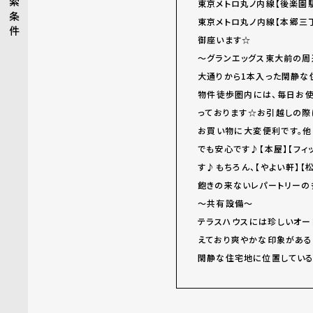
索
東京メトロ丸ノ内線【後楽園駅
条
東京メトロ丸ノ内線【本郷三
件
御座います☆
～グランエッグス東大前の周
大通りから1本入った閑静な
物件徒歩圏内には、毎日お使
っております☆お引越しの際
お買い物に大変便利です。他
でも安心です♪【本屋】【フ
す♪もちろん、【やよい軒】
飽きの来ないレパートリーの
～共有設備～
テラスハウスには珍しいオー
えており爽やかな印象がある
閑静な住宅地に位置している