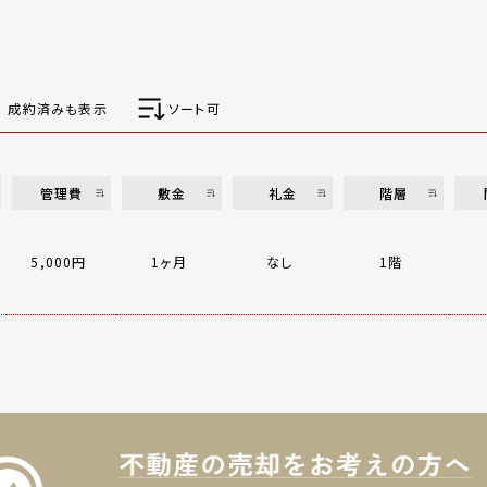
成約済みも表示
ソート可
管理費
敷金
礼金
階層
5,000円
1ヶ月
なし
1階