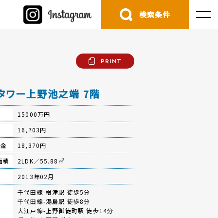
検索条件
PRINT
タワー上野池之端 7階
15000万円
費
16,703円
立金
18,370円
面積
2LDK／55.88㎡
月
2013年02月
千代田線-
根津駅
徒歩5分
千代田線-
湯島駅
徒歩8分
大江戸線-
上野御徒町駅
徒歩14分