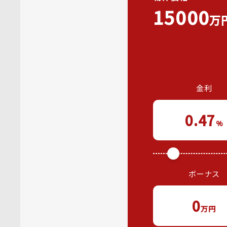
15000
万
金利
0.47
%
ボーナス
0
万円