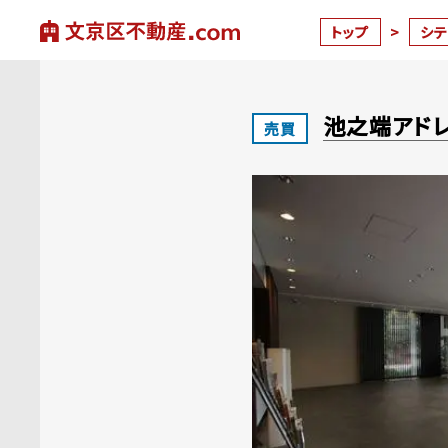
トップ
>
シ
池之端アドレ
売買