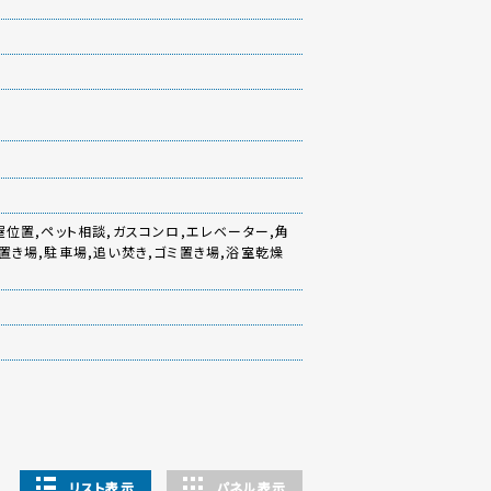
屋位置,ペット相談,ガスコンロ,エレベーター,角
置き場,駐車場,追い焚き,ゴミ置き場,浴室乾燥
リスト表示
パネル表示