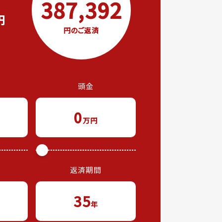
387,392
円
円のご返済
頭金
0
万円
返済期間
35
年