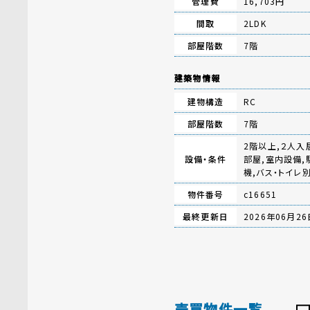
管理費
16,703円
間取
2LDK
部屋階数
7階
建築物情報
建物構造
RC
部屋階数
7階
2階以上,２人入
設備・条件
部屋,室内設備,
機,バス・トイレ
物件番号
c16651
最終更新日
2026年06月26
売買物件一覧