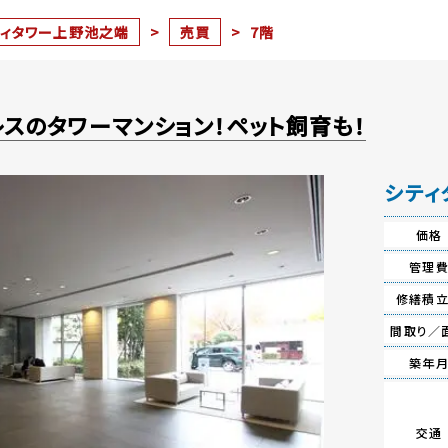
ティタワー上野池之端
>
売買
>
7階
スのタワーマンション！ペット飼育も！
シティ
価格
管理
修繕積
間取り／
築年
交通