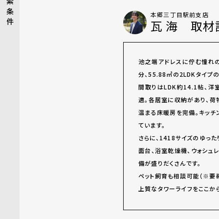
索
条
本郷三丁目駅前支店
件
瓦 海 取材
池之端アドレスに佇む憧れの
分、55.88㎡の2LDKタイプ
間取りはLDK約14.1帖、洋
適。各居室に収納があり、荷
温まる床暖房を完備。キッチ
ています。
さらに、1418サイズのゆっ
面台、浴室乾燥機、ウォシュ
備が盛りだくさんです。
ペット飼育も相談可能（※要確
上質なタワーライフをここか