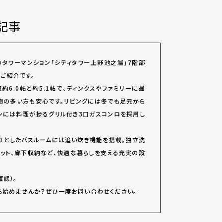
記事
タワーマンション「シティタワー上野池之端」7階部
のご紹介です。
室約6.0帖と約5.1帖で、ディンクスやファミリーに最
物の多い方も安心です。リビングには冬でも足元から
ンには料理が捗るグリル付き3口ガスコンロを採用し
たりとしたバスルームには追い炊き機能を搭載。独立洗
レット、廊下収納など、快適な暮らしを支える充実の設
認）。
ら始めませんか？ぜひ一度お問い合わせください。