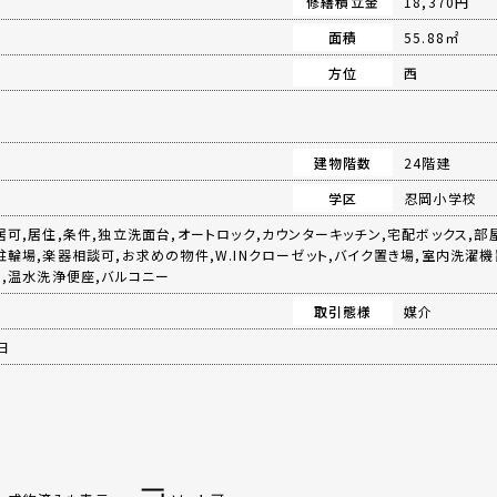
修繕積立金
18,370円
面積
55.88㎡
方位
西
建物階数
24階建
学区
忍岡小学校
居可,居住,条件,独立洗面台,オートロック,カウンターキッチン,宅配ボックス,部
駐輪場,楽器相談可,お求めの物件,W.INクローゼット,バイク置き場,室内洗濯機
別,温水洗浄便座,バルコニー
取引態様
媒介
日