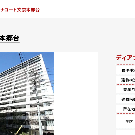
アナコート文京本郷台
京本郷台
ディア
物件種
建物構
築年
建物階
所在
学区