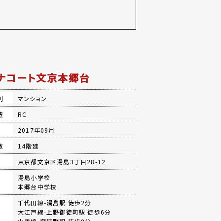
ナコート文京本郷台
別
マンション
造
RC
月
2017年09月
数
14階建
地
東京都文京区湯島3丁目28-12
湯島小学校
本郷台中学校
千代田線-
湯島駅
徒歩2分
大江戸線-
上野御徒町駅
徒歩6分