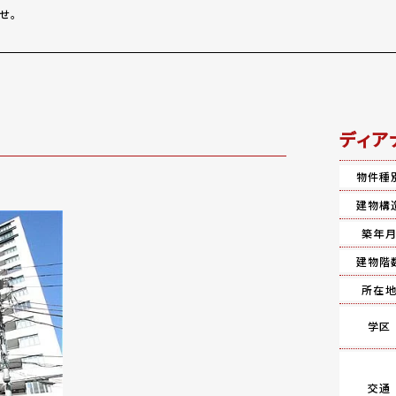
せ。
ディア
物件種
建物構
築年
建物階
所在
学区
交通