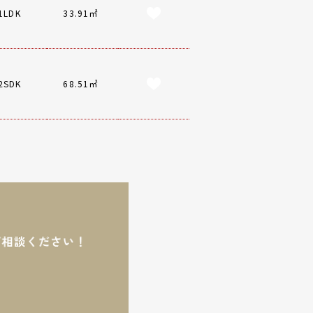
1LDK
33.91㎡
2SDK
68.51㎡