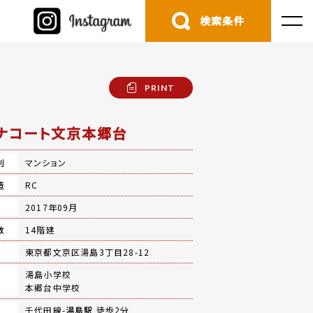
検索条件
PRINT
ナコート文京本郷台
別
マンション
造
RC
月
2017年09月
数
14階建
地
東京都文京区湯島3丁目28-12
湯島小学校
本郷台中学校
千代田線-
湯島駅
徒歩2分