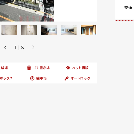
交通
1 | 8
駐輪場
ゴミ置き場
ペット相談
ボックス
駐車場
オートロック