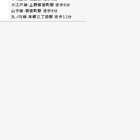
大江戸線-
上野御徒町駅
徒歩6分
山手線-
御徒町駅
徒歩8分
丸ノ内線-
本郷三丁目駅
徒歩12分