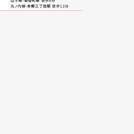
山手線-
御徒町駅
徒歩8分
丸ノ内線-
本郷三丁目駅
徒歩12分