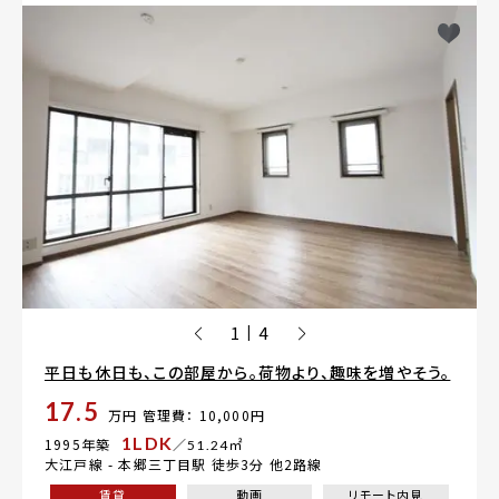
1
4
|
平日も休日も、この部屋から。荷物より、趣味を増やそう。
17.5
万円
管理費： 10,000円
1LDK
1995年築
／51.24㎡
大江戸線 -
本郷三丁目駅
徒歩3分 他2路線
賃貸
動画
リモート内見