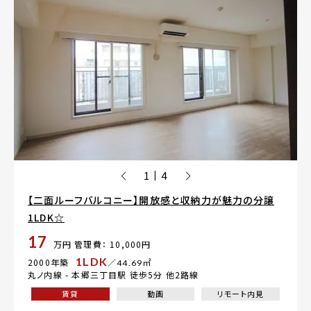
1
4
|
【二面ルーフバルコニー】開放感と収納力が魅力の分譲
1LDK☆
17
万円
管理費： 10,000円
1LDK
2000年築
／44.69㎡
丸ノ内線 -
本郷三丁目駅
徒歩5分 他2路線
賃貸
動画
リモート内見