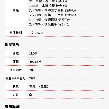
大江戸線 -
春日駅
徒歩4分
三田線 -
水道橋駅
徒歩6分
交通
丸ノ内線 -
本郷三丁目駅
徒歩6分
丸ノ内線 -
本郷三丁目駅
徒歩6分
丸ノ内線 -
後楽園駅
徒歩7分
丸ノ内線 -
後楽園駅
徒歩7分
物件種別
マンション
部屋情報
間取
1LDK
面積
40.32㎡
部屋階数
2階
部屋/区画番号
203
状態
募集中（空室）
方位
南
費用詳細