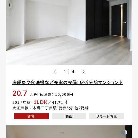
1
4
|
床暖房や食洗機など充実の設備！駅近分譲マンション♪
20.7
万円
管理費： 10,000円
1LDK
2017年築
／41.71㎡
大江戸線 -
本郷三丁目駅
徒歩5分 他2路線
賃貸
動画
リモート内見