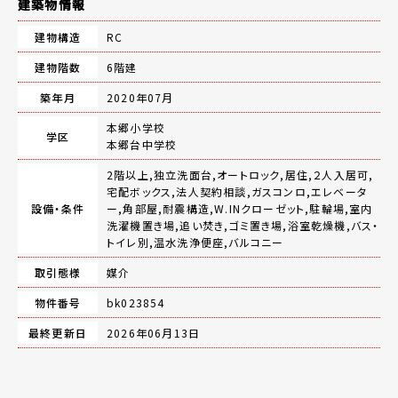
建築物情報
建物構造
RC
建物階数
6階建
築年月
2020年07月
本郷小学校
学区
本郷台中学校
2階以上,独立洗面台,オートロック,居住,２人入居可,
宅配ボックス,法人契約相談,ガスコンロ,エレベータ
設備・条件
ー,角部屋,耐震構造,W.INクローゼット,駐輪場,室内
洗濯機置き場,追い焚き,ゴミ置き場,浴室乾燥機,バス・
トイレ別,温水洗浄便座,バルコニー
取引態様
媒介
物件番号
bk023854
最終更新日
2026年06月13日