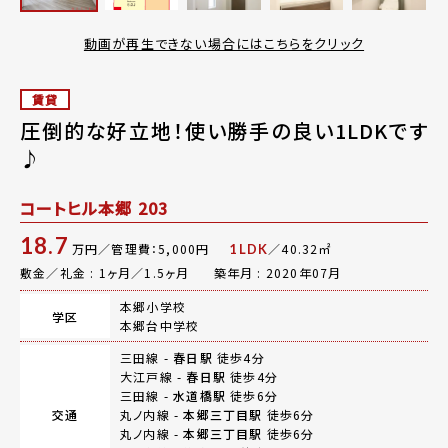
動画が再生できない場合にはこちらをクリック
賃貸
圧倒的な好立地！使い勝手の良い1LDKです
♪
コートヒル本郷 203
18.7
万円／管理費：5,000円
／40.32㎡
1LDK
敷金／礼金 : 1ヶ月／1.5ヶ月
築年月 : 2020年07月
本郷小学校
学区
本郷台中学校
三田線 -
春日駅
徒歩4分
大江戸線 -
春日駅
徒歩4分
三田線 -
水道橋駅
徒歩6分
交通
丸ノ内線 -
本郷三丁目駅
徒歩6分
丸ノ内線 -
本郷三丁目駅
徒歩6分