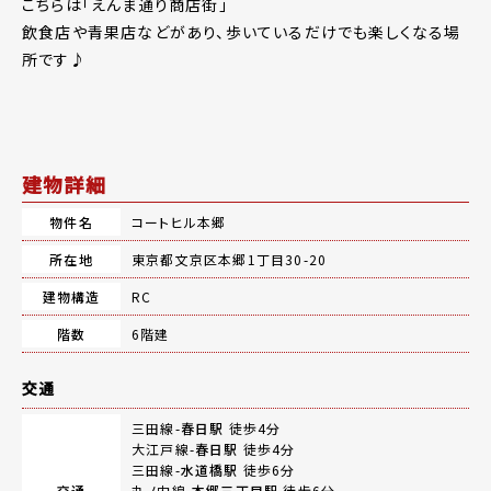
こちらは「えんま通り商店街」
飲食店や青果店などがあり、歩いているだけでも楽しくなる場
所です♪
建物詳細
物件名
コートヒル本郷
所在地
東京都文京区本郷1丁目30-20
建物構造
RC
階数
6階建
交通
三田線-
春日駅
徒歩4分
大江戸線-
春日駅
徒歩4分
三田線-
水道橋駅
徒歩6分
交通
丸ノ内線-
本郷三丁目駅
徒歩6分