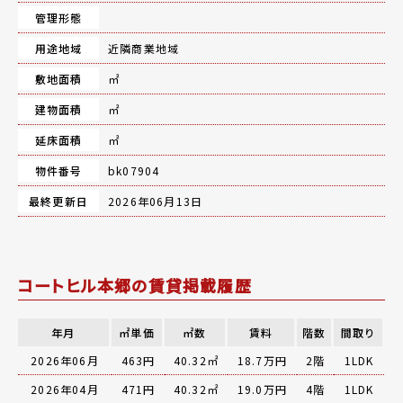
管理形態
用途地域
近隣商業地域
敷地面積
㎡
建物面積
㎡
延床面積
㎡
物件番号
bk07904
最終更新日
2026年06月13日
コートヒル本郷の賃貸掲載履歴
年月
㎡単価
㎡数
賃料
階数
間取り
2026年06月
463円
40.32㎡
18.7万円
2階
1LDK
2026年04月
471円
40.32㎡
19.0万円
4階
1LDK