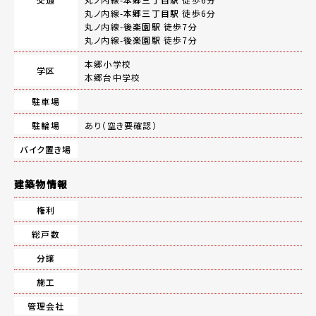
丸ノ内線-
本郷三丁目駅
徒歩6分
丸ノ内線-
後楽園駅
徒歩7分
丸ノ内線-
後楽園駅
徒歩7分
本郷小学校
学区
本郷台中学校
駐車場
駐輪場
あり（空き要確認）
バイク置き場
建築物情報
権利
総戸数
分譲
施工
管理会社