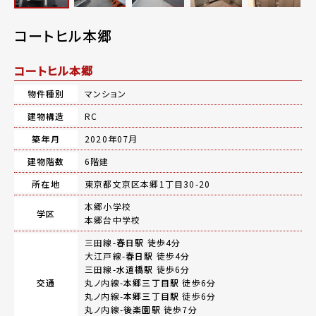
コートヒル本郷
コートヒル本郷
物件種別
マンション
建物構造
RC
築年月
2020年07月
建物階数
6階建
所在地
東京都文京区本郷1丁目30-20
本郷小学校
学区
本郷台中学校
三田線-
春日駅
徒歩4分
大江戸線-
春日駅
徒歩4分
三田線-
水道橋駅
徒歩6分
交通
丸ノ内線-
本郷三丁目駅
徒歩6分
丸ノ内線-
本郷三丁目駅
徒歩6分
丸ノ内線-
後楽園駅
徒歩7分