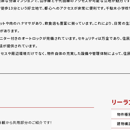
群な分譲マンションで、山手線と千代田線のアクセスが可能な立地が魅力です。J
で徒歩13分という好立地で、都心へのアクセスが非常に便利です。千駄木小学校
ットや肉のハナマサがあり、飲食店も豊富に揃っています。これにより、日常の
があります。
ニター付きのオートロックが完備されています。セキュリティは万全であり、住民
活が提供されています。
セスや周辺環境だけでなく、物件自体の充実した設備や管理体制によって、住
リーラ
物件種
外観から共用部分のご紹介です！
建物構