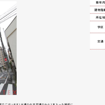
築年
建物階
所在
学区
交通
観でございます！大通りの不忍通りから１本入った場所に