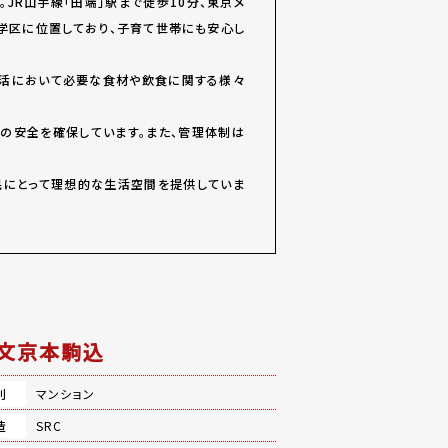
R山手線「田端」駅まで徒歩10分、東京メ
学区に位置しており、子育て世帯にも安心し
生活において必要な食材や飲食に関する様々
の安全を確保しています。また、管理体制は
民にとって理想的な生活空間を提供していま
文京本駒込
別
マンション
造
SRC