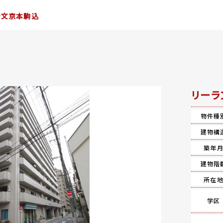
ラ文京本駒込
リーラ
物件種
建物構
築年
建物階
所在
学区