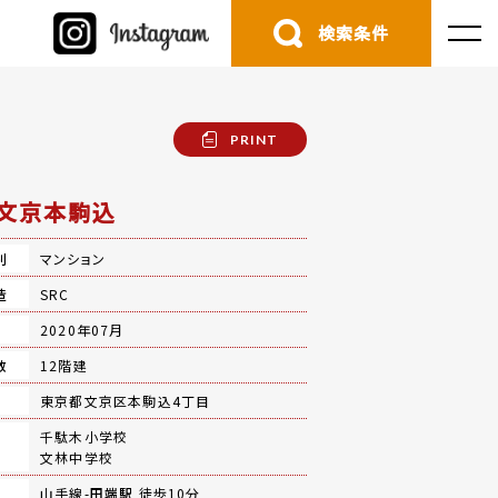
検索条件
PRINT
文京本駒込
別
マンション
造
SRC
月
2020年07月
数
12階建
地
東京都文京区本駒込4丁目
千駄木小学校
文林中学校
山手線-
田端駅
徒歩10分