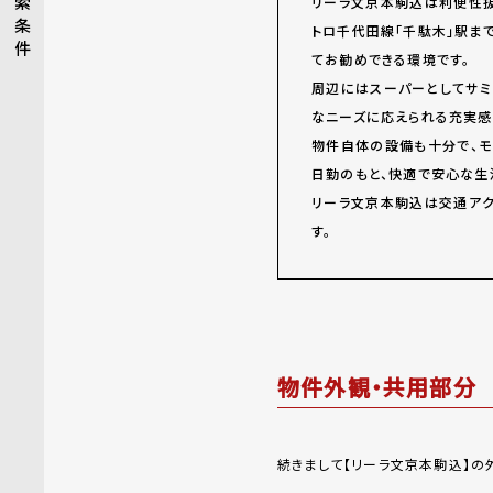
索
リーラ文京本駒込は利便性抜
条
トロ千代田線「千駄木」駅ま
件
てお勧めできる環境です。
周辺にはスーパーとしてサミ
なニーズに応えられる充実感
物件自体の設備も十分で、モ
日勤のもと、快適で安心な生
リーラ文京本駒込は交通アク
す。
物件外観・共用部分
続きまして【リーラ文京本駒込】の