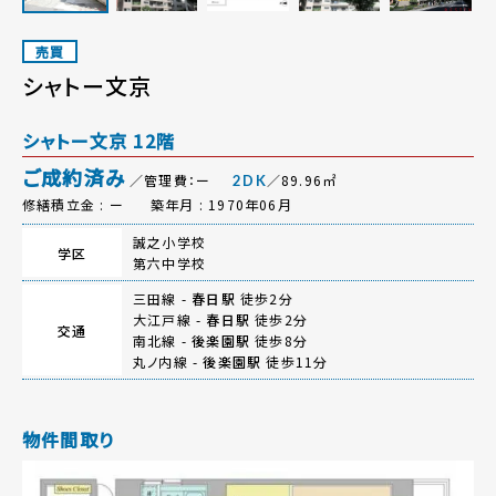
売買
シャトー文京
シャトー文京 12階
ご成約済み
／管理費：ー
／89.96㎡
2DK
修繕積立金 : ー
築年月 : 1970年06月
誠之小学校
学区
第六中学校
三田線 -
春日駅
徒歩2分
大江戸線 -
春日駅
徒歩2分
交通
南北線 -
後楽園駅
徒歩8分
丸ノ内線 -
後楽園駅
徒歩11分
物件間取り