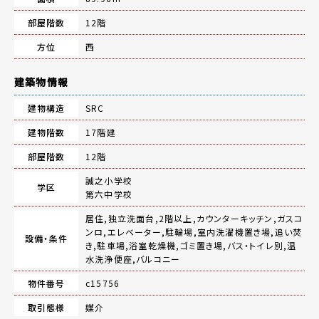
部屋階数
12階
方位
西
建築物情報
建物構造
SRC
建物階数
17階建
部屋階数
12階
誠之小学校
学区
第六中学校
居住,独立洗面台,2階以上,カウンターキッチン,ガスコ
ンロ,エレベーター,駐輪場,室内洗濯機置き場,追い焚
設備・条件
き,駐車場,浴室乾燥機,ゴミ置き場,バス・トイレ別,温
水洗浄便座,バルコニー
物件番号
c15756
取引態様
媒介