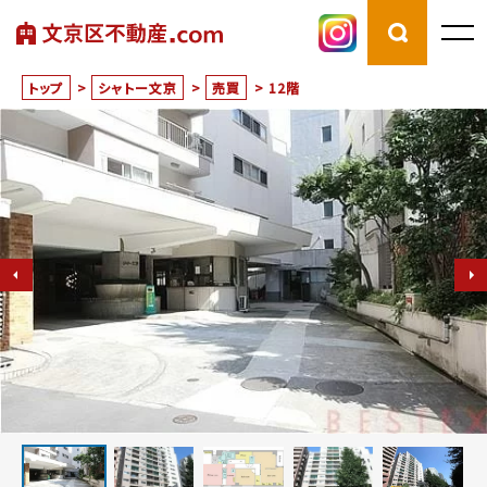
トップ
>
シャトー文京
>
売買
>
12階