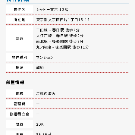
物件名
シャトー文京 12階
所在地
東京都文京区西片1丁目15-19
三田線 -
春日駅
徒歩2分
大江戸線 -
春日駅
徒歩2分
交通
南北線 -
後楽園駅
徒歩8分
丸ノ内線 -
後楽園駅
徒歩11分
物件種別
マンション
現況
成約
部屋情報
価格
ご成約済み
管理費
ー
修繕積立金
ー
間取
2DK
面積
89.96㎡