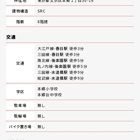
所在地
東京都文京区本郷１丁目30-16
建物構造
SRC
階数
8階建
交通
大江戸線-
春日駅
徒歩3分
三田線-
春日駅
徒歩3分
南北線-
後楽園駅
徒歩5分
交通
丸ノ内線-
後楽園駅
徒歩5分
三田線-
水道橋駅
徒歩9分
総武線-
水道橋駅
徒歩9分
本郷小学校
学区
本郷台中学校
駐車場
無し
駐輪場
無し
バイク置き場
無し