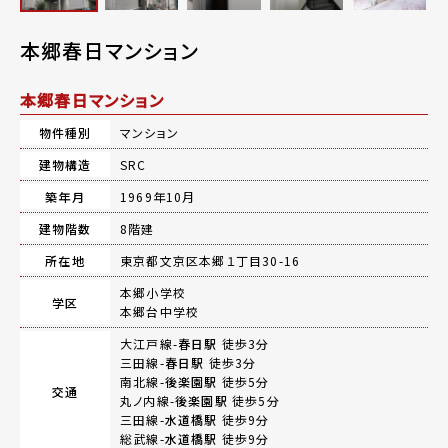
本郷春日マンション
本郷春日マンション
物件種別
マンション
建物構造
SRC
築年月
1969年10月
建物階数
8階建
所在地
東京都文京区本郷１丁目30-16
本郷小学校
学区
本郷台中学校
大江戸線-
春日駅
徒歩3分
三田線-
春日駅
徒歩3分
南北線-
後楽園駅
徒歩5分
交通
丸ノ内線-
後楽園駅
徒歩5分
三田線-
水道橋駅
徒歩9分
総武線-
水道橋駅
徒歩9分