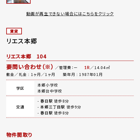
動画が再生できない場合にはこちらをクリック
賃貸
リエス本郷
リエス本郷 104
要問い合わせ（※）
／管理費：ー
／14.04㎡
1R
敷金／礼金 : 1ヶ月／1ヶ月
築年月 : 1987年01月
本郷小学校
学区
本郷台中学校
-
春日駅
徒歩8分
交通
-
本郷三丁目駅
徒歩9分
-
春日駅
徒歩8分
物件間取り