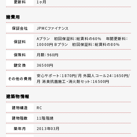
更新料
1ヶ月
諸費用
保証会社
JPMCファイナンス
Aプラン 初回保証料：総賃料の60％ 年間更新料：
保証料
10000円 Bプラン 初回保証料：総賃料の80％
保険料
月額：960円
鍵交換
36500円
安心サポート：1870円/月 外国人コール24：1650円/
その他の費用
月 消臭抗菌施工・消火剤セット：16500円
建築物情報
建物構造
RC
建物階数
11階階建
築年月
2013年03月