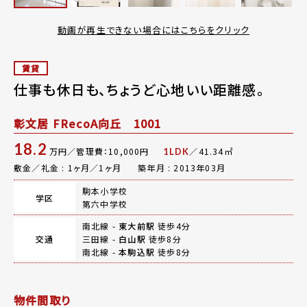
動画が再生できない場合にはこちらをクリック
賃貸
仕事も休日も、ちょうど心地いい距離感。
彰文居 FRecoA向丘 1001
18.2
万円／管理費：10,000円
／41.34㎡
1LDK
敷金／礼金 : 1ヶ月／1ヶ月
築年月 : 2013年03月
駒本小学校
学区
第六中学校
南北線 -
東大前駅
徒歩4分
交通
三田線 -
白山駅
徒歩8分
南北線 -
本駒込駅
徒歩8分
物件間取り