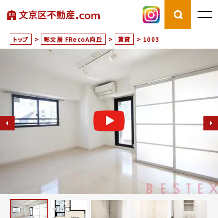
トップ
>
彰文居 FRecoA向丘
>
賃貸
>
1003