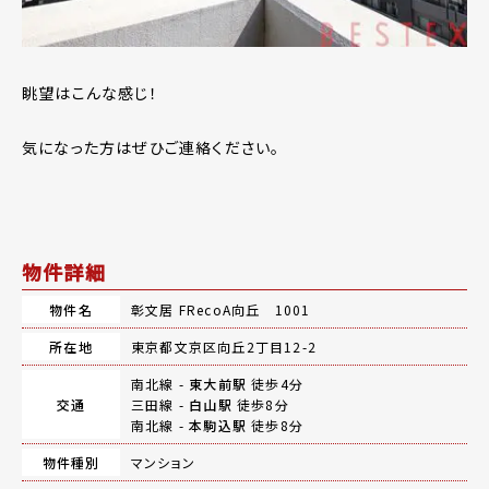
眺望はこんな感じ！
気になった方はぜひご連絡ください。
物件詳細
物件名
彰文居 FRecoA向丘 1001
所在地
東京都文京区向丘2丁目12-2
南北線 -
東大前駅
徒歩4分
交通
三田線 -
白山駅
徒歩8分
南北線 -
本駒込駅
徒歩8分
物件種別
マンション