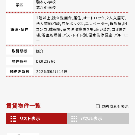
駒本小学校
学区
第六中学校
2階以上,独立洗面台,居住,オートロック,２人入居可,
法人契約相談,宅配ボックス,エレベーター,角部屋,IH
設備・条件
コンロ,駐輪場,室内洗濯機置き場,追い焚き,ゴミ置き
場,浴室乾燥機,バス・トイレ別,温水洗浄便座,バルコニ
ー
取引態様
媒介
物件番号
bk023760
最終更新日
2026年05月16日
賃貸物件一覧
成約済みも表示
リスト表示
パネル表示