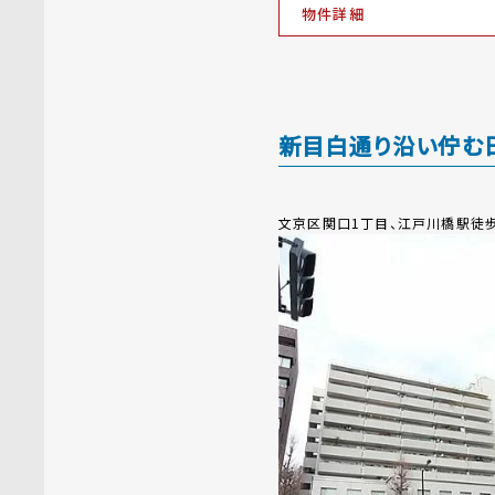
物件詳細
新目白通り沿い佇む日
文京区関口1丁目、江戸川橋駅徒歩