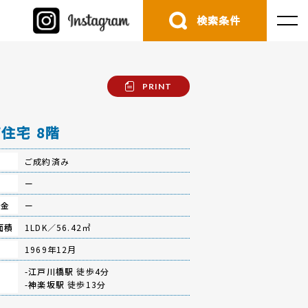
検索条件
PRINT
住宅 8階
ご成約済み
費
ー
立金
ー
面積
1LDK／56.42㎡
月
1969年12月
-
江戸川橋駅
徒歩4分
-
神楽坂駅
徒歩13分