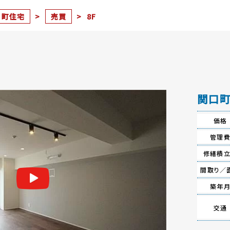
口町住宅
>
売買
>
8F
関口町
価格
管理
修繕積
間取り／
築年
交通