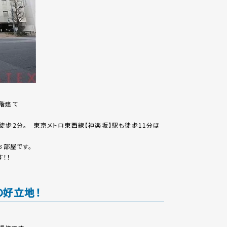
階建て
徒歩2分。 東京メトロ東西線【神楽坂】駅も徒歩11分ほ
お部屋です。
！！
の好立地！