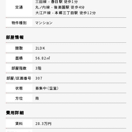
三田線 -
春日駅
徒歩1分
交通
丸ノ内線 -
後楽園駅
徒歩4分
大江戸線 -
本郷三丁目駅
徒歩12分
物件種別
マンション
部屋情報
間取
2LDK
面積
56.82㎡
部屋階数
3階
部屋/区画番号
307
状態
募集中（空室）
方位
南
費用詳細
賃料
28.3万円