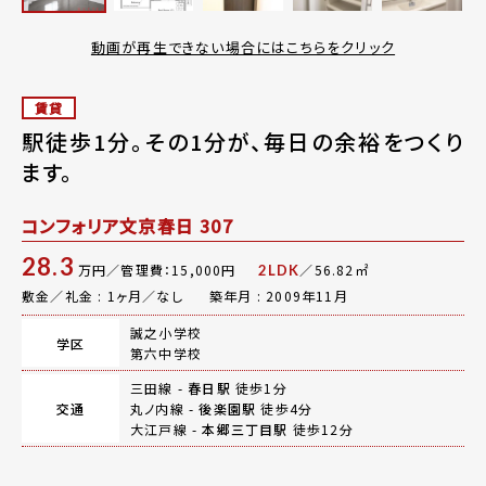
動画が再生できない場合にはこちらをクリック
賃貸
駅徒歩1分。その1分が、毎日の余裕をつくり
ます。
コンフォリア文京春日 307
28.3
万円／管理費：15,000円
／56.82㎡
2LDK
敷金／礼金 : 1ヶ月／なし
築年月 : 2009年11月
誠之小学校
学区
第六中学校
三田線 -
春日駅
徒歩1分
交通
丸ノ内線 -
後楽園駅
徒歩4分
大江戸線 -
本郷三丁目駅
徒歩12分