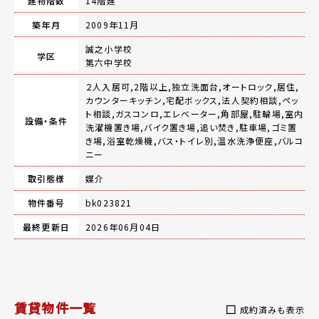
建物階数
14階建
築年月
2009年11月
誠之小学校
学区
第六中学校
２人入居可,2階以上,独立洗面台,オートロック,居住,
カウンターキッチン,宅配ボックス,法人契約相談,ペッ
ト相談,ガスコンロ,エレベーター,角部屋,駐輪場,室内
設備・条件
洗濯機置き場,バイク置き場,追い焚き,駐車場,ゴミ置
き場,浴室乾燥機,バス・トイレ別,温水洗浄便座,バルコ
ニー
取引態様
媒介
物件番号
bk023821
最終更新日
2026年06月04日
賃貸物件一覧
成約済みも表示