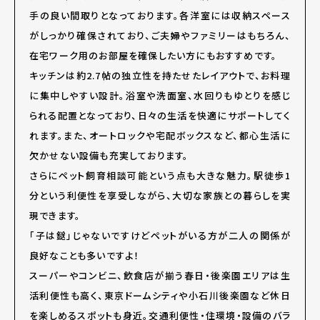
手の良い間取りとなっております。各洋室には収納スペース
がしっかり確保されており、ご夫婦やファミリーはもちろん、
在宅ワーク用のお部屋を確保したい方にもおすすめです。
キッチンは約2.7帖の独立性を持たせたレイアウトで、お料理
に集中しやすい設計。浴室や洗面室、水回りもゆとりを感じ
られる配置となっており、日々の生活を快適にサポートしてく
れます。また、オートロックや宅配ボックスなど、都心生活に
欠かせない設備も充実しております。
さらにペット飼育相談可能という点も大きな魅力。駅徒歩1
分という利便性を享受しながら、大切な家族との暮らしを実
現できます。
「子は鎹」じゃないですけどペットがいる方が二人の関係が
良好なことも多いですよ！
スーパーやコンビニ、飲食店が揃う春日・後楽園エリアは生
活利便性も高く、東京ドームシティや小石川後楽園など休日
を楽しめるスポットも身近。交通利便性・住環境・設備のバラ