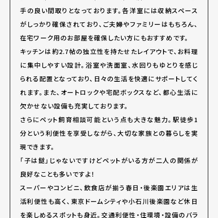
手の良い間取りとなっております。各洋室には収納スペース
がしっかり確保されており、ご夫婦やファミリーはもちろん、
在宅ワーク用のお部屋を確保したい方にもおすすめです。
キッチンは約2.7帖の独立性を持たせたレイアウトで、お料理
に集中しやすい設計。浴室や洗面室、水回りもゆとりを感じ
られる配置となっており、日々の生活を快適にサポートしてく
れます。また、オートロックや宅配ボックスなど、都心生活に
欠かせない設備も充実しております。
さらにペット飼育相談可能という点も大きな魅力。駅徒歩1
分という利便性を享受しながら、大切な家族との暮らしを実
現できます。
「子は鎹」じゃないですけどペットがいる方が二人の関係が
良好なことも多いですよ！
スーパーやコンビニ、飲食店が揃う春日・後楽園エリアは生
活利便性も高く、東京ドームシティや小石川後楽園など休日
を楽しめるスポットも身近。交通利便性・住環境・設備のバラ