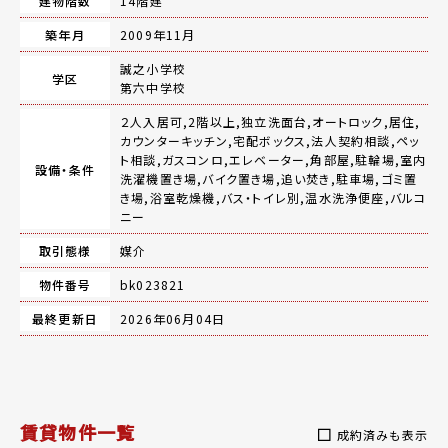
建物階数
14階建
築年月
2009年11月
誠之小学校
学区
第六中学校
２人入居可,2階以上,独立洗面台,オートロック,居住,
カウンターキッチン,宅配ボックス,法人契約相談,ペッ
ト相談,ガスコンロ,エレベーター,角部屋,駐輪場,室内
設備・条件
洗濯機置き場,バイク置き場,追い焚き,駐車場,ゴミ置
き場,浴室乾燥機,バス・トイレ別,温水洗浄便座,バルコ
ニー
取引態様
媒介
物件番号
bk023821
最終更新日
2026年06月04日
賃貸物件一覧
成約済みも表示