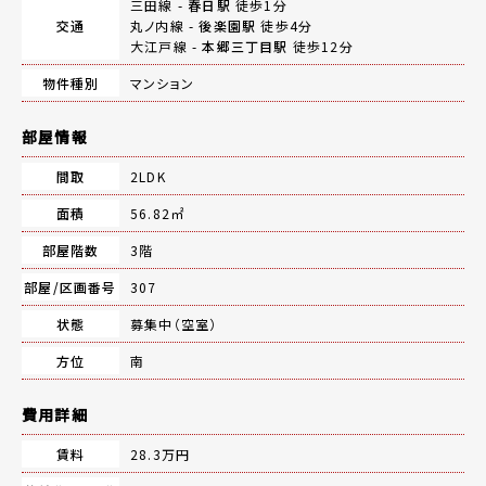
三田線 -
春日駅
徒歩1分
交通
丸ノ内線 -
後楽園駅
徒歩4分
大江戸線 -
本郷三丁目駅
徒歩12分
物件種別
マンション
部屋情報
間取
2LDK
面積
56.82㎡
部屋階数
3階
部屋/区画番号
307
状態
募集中（空室）
方位
南
費用詳細
賃料
28.3万円