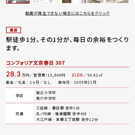
動画が再生できない場合にはこちらをクリック
賃貸
駅徒歩1分。その1分が、毎日の余裕をつくり
ます。
コンフォリア文京春日 307
28.3
万円／管理費：15,000円
／56.82㎡
2LDK
敷金／礼金 : 1ヶ月／なし
築年月 : 2009年11月
誠之小学校
学区
第六中学校
三田線 -
春日駅
徒歩1分
交通
丸ノ内線 -
後楽園駅
徒歩4分
大江戸線 -
本郷三丁目駅
徒歩12分