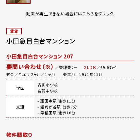
動画が再生できない場合にはこちらをクリック
賃貸
小田急目白台マンション
小田急目白台マンション 207
要問い合わせ（※）
／管理費：ー
／69.07㎡
2LDK
敷金／礼金 : 2ヶ月／1ヶ月
築年月 : 1971年05月
青柳小学校
学区
音羽中学校
-
護国寺駅
徒歩11分
交通
-
雑司が谷駅
徒歩7分
-
早稲田駅
徒歩10分
物件間取り