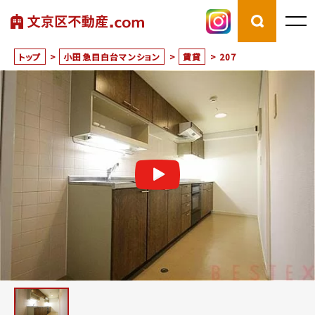
トップ
>
小田急目白台マンション
>
賃貸
>
207