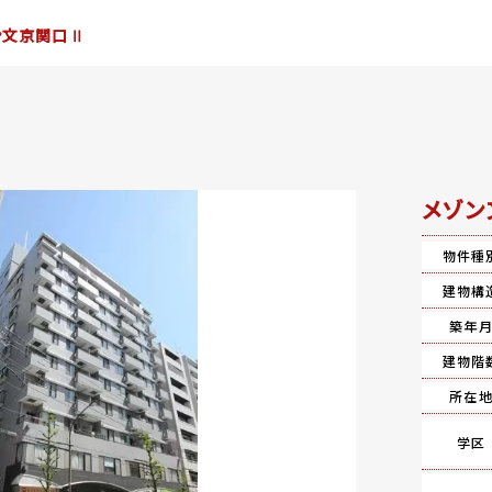
ン文京関口Ⅱ
メゾン
物件種
建物構
築年
建物階
所在
学区