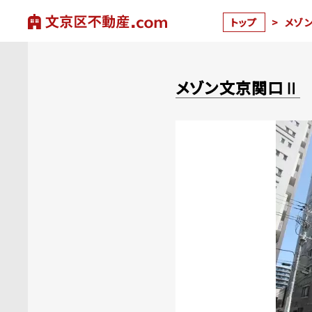
トップ
>
メゾ
メゾン文京関口Ⅱ