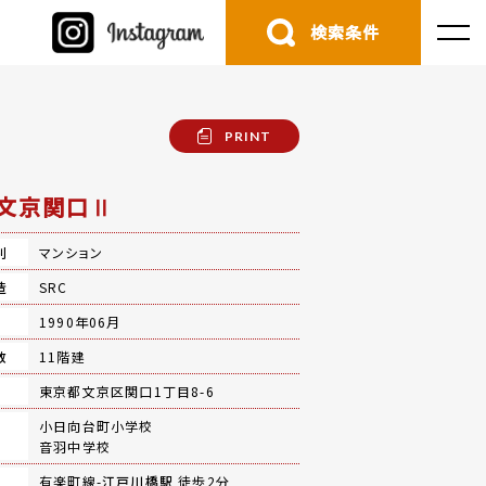
検索条件
PRINT
文京関口Ⅱ
別
マンション
造
SRC
月
1990年06月
数
11階建
地
東京都文京区関口1丁目8-6
小日向台町小学校
音羽中学校
有楽町線-
江戸川橋駅
徒歩2分