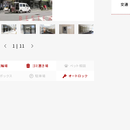
交通
1 | 11
駐輪場
ゴミ置き場
ペット相談
ボックス
駐車場
オートロック