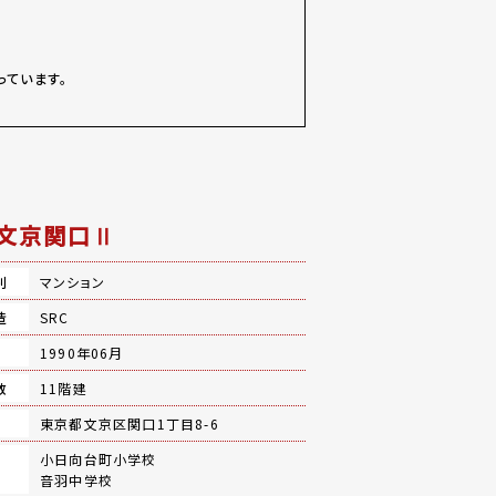
っています。
文京関口Ⅱ
別
マンション
造
SRC
月
1990年06月
数
11階建
地
東京都文京区関口1丁目8-6
小日向台町小学校
音羽中学校