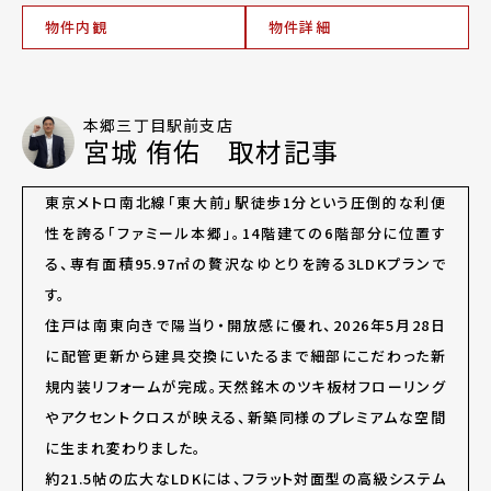
物件内観
物件詳細
本郷三丁目駅前支店
宮城 侑佑 取材記事
東京メトロ南北線「東大前」駅徒歩1分という圧倒的な利便
性を誇る「ファミール本郷」。14階建ての6階部分に位置す
る、専有面積95.97㎡の贅沢なゆとりを誇る3LDKプランで
す。
住戸は南東向きで陽当り・開放感に優れ、2026年5月28日
に配管更新から建具交換にいたるまで細部にこだわった新
規内装リフォームが完成。天然銘木のツキ板材フローリング
やアクセントクロスが映える、新築同様のプレミアムな空間
に生まれ変わりました。
約21.5帖の広大なLDKには、フラット対面型の高級システム