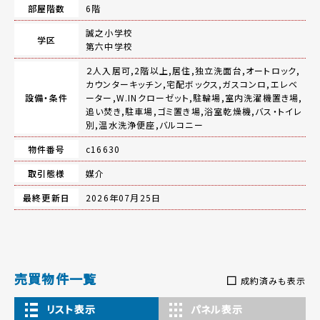
部屋階数
6階
誠之小学校
学区
第六中学校
２人入居可,2階以上,居住,独立洗面台,オートロック,
カウンターキッチン,宅配ボックス,ガスコンロ,エレベ
設備・条件
ーター,W.INクローゼット,駐輪場,室内洗濯機置き場,
追い焚き,駐車場,ゴミ置き場,浴室乾燥機,バス・トイレ
別,温水洗浄便座,バルコニー
物件番号
c16630
取引態様
媒介
最終更新日
2026年07月25日
売買物件一覧
成約済みも表示
リスト表示
パネル表示