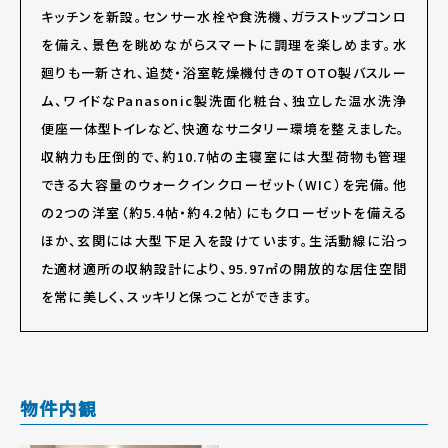
キッチンを新設。センサー水栓や食洗機、ガラストップコンロ
を備え、景色を眺めながらスマートに調理を楽しめます。水
廻りも一新され、追焚・浴室乾燥機付きのTOTO製バスルー
ム、ワイドなPanasonic製洗面化粧台、独立した温水洗浄
便座一体型トイレなど、快適なサニタリー環境を整えました。
収納力も圧倒的で、約10.7帖の主寝室には大型荷物も管理
できる大容量のウォークインクローゼット（WIC）を完備。他
の2つの洋室（約5.4帖・約4.2帖）にもクローゼットを備える
ほか、玄関には大型下足入を設けています。生活動線に沿っ
た適材適所の収納設計により、95.97㎡の開放的な居住空間
を常に美しく、スッキリと保つことができます。
物件内観