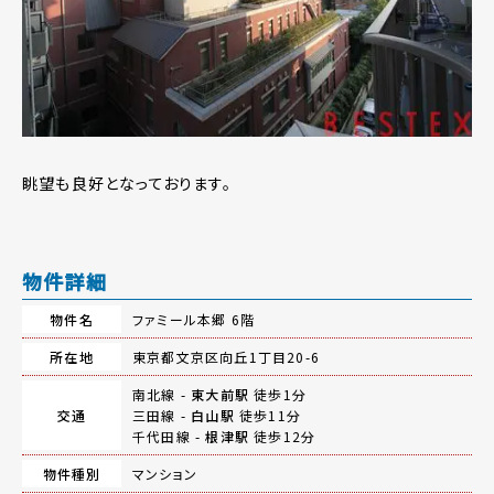
眺望も良好となっております。
物件詳細
物件名
ファミール本郷 6階
所在地
東京都文京区向丘1丁目20-6
南北線 -
東大前駅
徒歩1分
交通
三田線 -
白山駅
徒歩11分
千代田線 -
根津駅
徒歩12分
物件種別
マンション