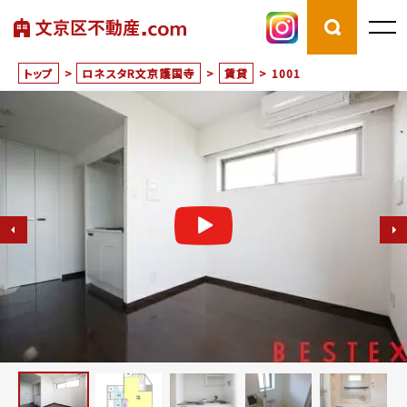
トップ
>
ロネスタR文京護国寺
>
賃貸
>
1001