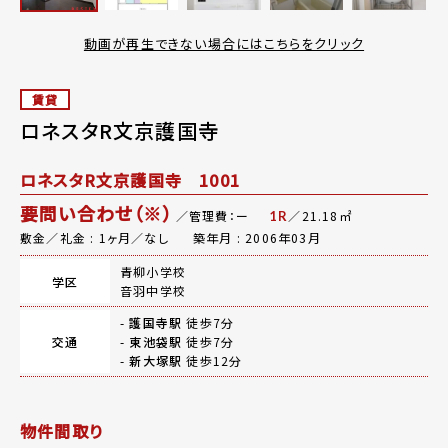
動画が再生できない場合にはこちらをクリック
賃貸
ロネスタR文京護国寺
ロネスタR文京護国寺 1001
要問い合わせ（※）
／管理費：ー
／21.18㎡
1R
敷金／礼金 : 1ヶ月／なし
築年月 : 2006年03月
青柳小学校
学区
音羽中学校
-
護国寺駅
徒歩7分
交通
-
東池袋駅
徒歩7分
-
新大塚駅
徒歩12分
物件間取り