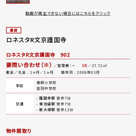
動画が再生できない場合にはこちらをクリック
賃貸
ロネスタR文京護国寺
ロネスタR文京護国寺 902
要問い合わせ（※）
／管理費：ー
／37.72㎡
1R
敷金／礼金 : 1ヶ月／1ヶ月
築年月 : 2006年03月
青柳小学校
学区
音羽中学校
-
護国寺駅
徒歩7分
交通
-
東池袋駅
徒歩7分
-
新大塚駅
徒歩12分
物件間取り