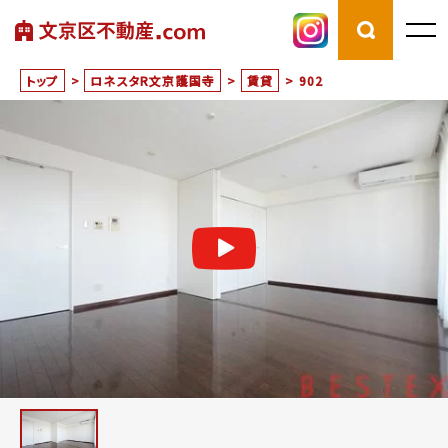
トップ
>
ロネスタR文京護国寺
>
賃貸
>
902