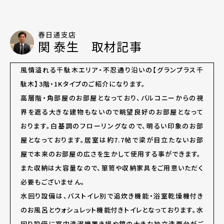
春日通支店
関 泰生 取材記事
風情溢れる千駄木エリア・不忍通り沿いの【グランプラス千
駄木】3階・1Kタイプのご紹介になります。
高層階・角部屋のお部屋となっており、バルコニーからの視
界を遮る大きな建物もないので眺望良好のお部屋となって
おります。白基調のフローリングなので、明るい印象のお部
屋となっております。居室は約7.7帖で梁が目立たないお部
屋で本来のお部屋の広さを生かして使用する事ができます。
また収納は大容量なので、箪笥や収納家具をご用意いただく
必要もございません。
水回り設備は、バストイレ別で追炊き機能・浴室乾燥機付き
のお風呂とウォシュレット機能付きトイレとなっております。水
回り設備に室内洗濯機置き場や鏡の大きな独立洗面台がご