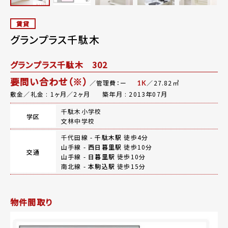
賃貸
グランプラス千駄木
グランプラス千駄木 302
要問い合わせ（※）
／管理費：ー
／27.82㎡
1K
敷金／礼金 : 1ヶ月／2ヶ月
築年月 : 2013年07月
千駄木小学校
学区
文林中学校
千代田線 -
千駄木駅
徒歩4分
山手線 -
西日暮里駅
徒歩10分
交通
山手線 -
日暮里駅
徒歩10分
南北線 -
本駒込駅
徒歩15分
物件間取り