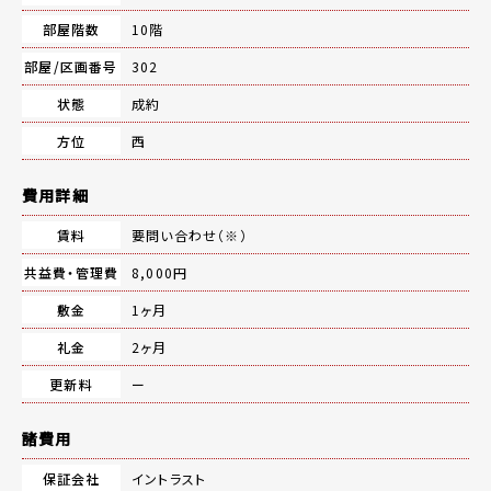
部屋階数
10階
部屋/区画番号
302
状態
成約
方位
西
費用詳細
賃料
要問い合わせ（※）
共益費・管理費
8,000円
敷金
1ヶ月
礼金
2ヶ月
更新料
ー
諸費用
保証会社
イントラスト