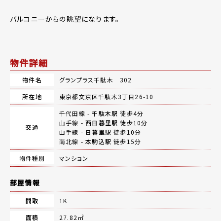
バルコニーからの眺望になります。
物件詳細
物件名
グランプラス千駄木 302
所在地
東京都文京区千駄木3丁目26-10
千代田線 -
千駄木駅
徒歩4分
山手線 -
西日暮里駅
徒歩10分
交通
山手線 -
日暮里駅
徒歩10分
南北線 -
本駒込駅
徒歩15分
物件種別
マンション
部屋情報
間取
1K
面積
27.82㎡