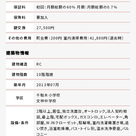
保証料
初回：月額総額の60％ 月額：月額総額の0.7％
保険料
要加入
鍵交換
27,500円
その他の費用
町会費：200円 室内清掃費用：41,800円（退去時）
建築物情報
建物構造
RC
建物階数
10階階建
築年月
2013年07月
千駄木小学校
学区
文林中学校
2階以上,居住,独立洗面台,オートロック,法人契約相
談,最上階,宅配ボックス,ガスコンロ,エレベーター,角
設備・条件
部屋,W.INクローゼット,駐輪場,室内洗濯機置き場,追
い焚き,浴室乾燥機,バス・トイレ別,温水洗浄便座,バル
コニー