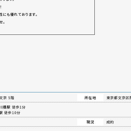
！
性にも優れております。
せ。
文京 5階
所在地
東京都文京区関
川橋駅
徒歩1分
駅
徒歩10分
現況
成約