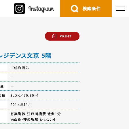
検索条件
PRINT
レジデンス文京 5階
ご成約済み
費
ー
立金
ー
面積
3LDK／70.89㎡
月
2014年11月
有楽町線-
江戸川橋駅
徒歩1分
東西線-
神楽坂駅
徒歩10分