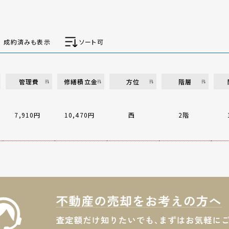
成約済みも表示
ソート可
管理費
修繕積立金
方位
階層
7,910円
10,470円
西
2階