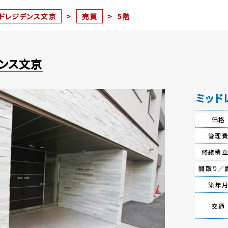
ドレジデンス文京
>
売買
>
5階
デンス文京
ミッド
価格
管理
修繕積
間取り／
築年
交通