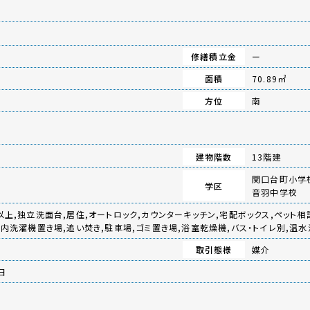
修繕積立金
ー
面積
70.89㎡
方位
南
建物階数
13階建
関口台町小学
学区
音羽中学校
以上,独立洗面台,居住,オートロック,カウンターキッチン,宅配ボックス,ペット相談
室内洗濯機置き場,追い焚き,駐車場,ゴミ置き場,浴室乾燥機,バス・トイレ別,温
取引態様
媒介
日