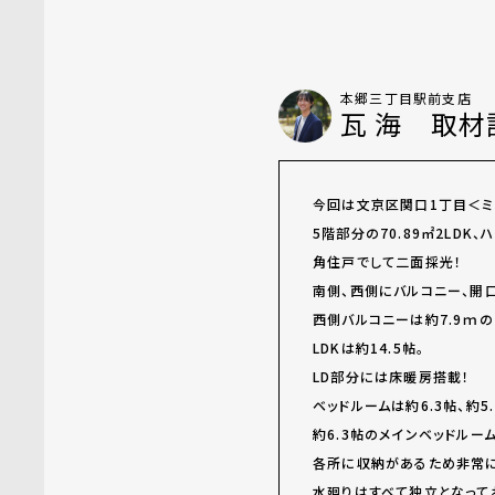
本郷三丁目駅前支店
瓦 海 取材
今回は文京区関口1丁目＜ミ
5階部分の70.89㎡2LDK
角住戸でして二面採光！
南側、西側にバルコニー、開
西側バルコニーは約7.9ｍの
LDKは約14.5帖。
LD部分には床暖房搭載！
ベッドルームは約6.3帖、約5
約6.3帖のメインベッドルー
各所に収納があるため非常
水廻りはすべて独立となって