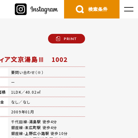
検索条件
PRINT
ィア文京湯島Ⅲ 1002
要問い合わせ（※）
費
ー
面積
1LDK／40.02㎡
礼金
なし／なし
月
2009年01月
千代田線-
湯島駅
徒歩4分
銀座線-
末広町駅
徒歩4分
銀座線-
上野広小路駅
徒歩10分