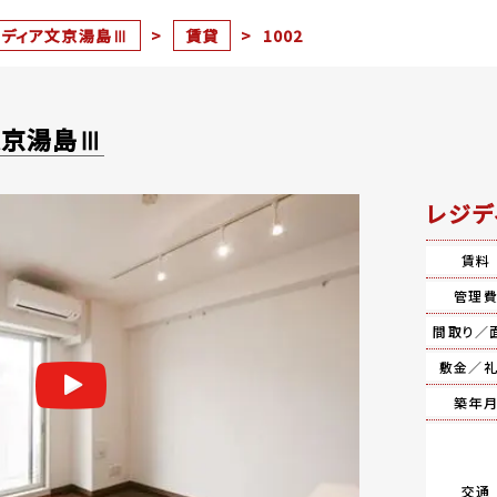
ジディア文京湯島Ⅲ
>
賃貸
>
1002
文京湯島Ⅲ
レジデ
賃料
管理
間取り／
敷金／
築年
交通