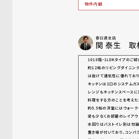
物件内観
春日通支店
関 泰生 取
1010階・1LDKタイプのご
約12帖のリビングダイニン
は抜けて通気性に優れており
キッチンは2口のシステムガ
レンジもキッチンスペース
料理をする方のことを考えた
約5.5帖の洋室にはウォーク
梁も少なくお部屋のレイアウ
水回りはバストイレ別は勿
置き場が付いており、コンパ