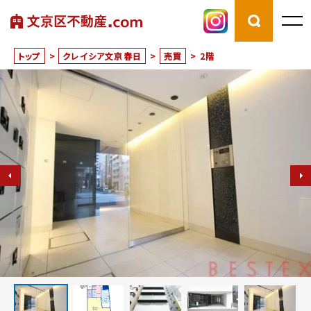
トップ
>
クレイシア文京春日
>
売買
>
2階