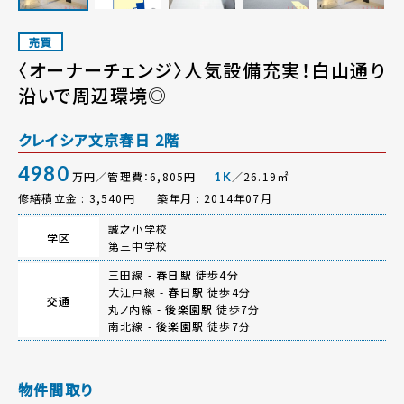
売買
〈オーナーチェンジ〉人気設備充実！白山通り
沿いで周辺環境◎
クレイシア文京春日 2階
4980
万円／管理費：6,805円
／26.19㎡
1K
修繕積立金 : 3,540円
築年月 : 2014年07月
誠之小学校
学区
第三中学校
三田線 -
春日駅
徒歩4分
大江戸線 -
春日駅
徒歩4分
交通
丸ノ内線 -
後楽園駅
徒歩7分
南北線 -
後楽園駅
徒歩7分
物件間取り