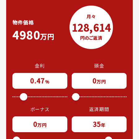
月々
物件価格
128,614
4980
万円
円のご返済
金利
頭金
0.47
0
%
万円
ボーナス
返済期間
0
35
万円
年