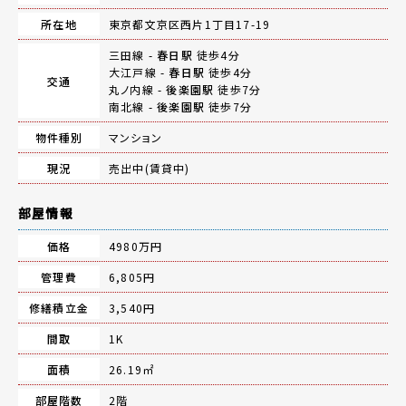
所在地
東京都文京区西片1丁目17-19
三田線 -
春日駅
徒歩4分
大江戸線 -
春日駅
徒歩4分
交通
丸ノ内線 -
後楽園駅
徒歩7分
南北線 -
後楽園駅
徒歩7分
物件種別
マンション
現況
売出中(賃貸中)
部屋情報
価格
4980万円
管理費
6,805円
修繕積立金
3,540円
間取
1K
面積
26.19㎡
部屋階数
2階