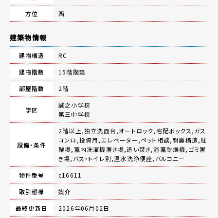
方位
西
建築物情報
建物構造
RC
建物階数
15階階建
部屋階数
2階
誠之小学校
学区
第三中学校
2階以上,独立洗面台,オートロック,宅配ボックス,ガス
コンロ,投資用,エレベーター,ペット相談,耐震構造,駐
設備・条件
輪場,室内洗濯機置き場,追い焚き,浴室乾燥機,ゴミ置
き場,バス・トイレ別,温水洗浄便座,バルコニー
物件番号
c16611
取引態様
媒介
最終更新日
2026年06月02日