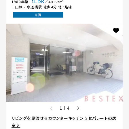
1LDK
1980年築
／40.89㎡
三田線 -
水道橋駅
徒歩4分 他7路線
売買
1
4
|
リビングを見渡せるカウンターキッチン☆セパレートの居
室♪