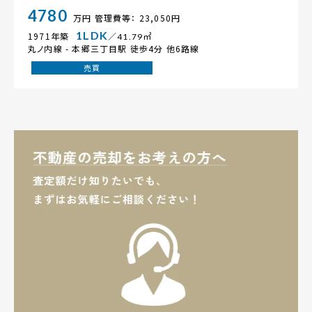
4780
万円
管理費等： 23,050円
1LDK
1971年築
／41.79㎡
丸ノ内線 -
本郷三丁目駅
徒歩4分 他6路線
売買