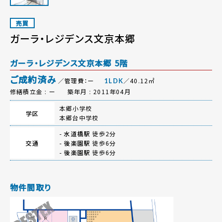
売買
ガーラ・レジデンス文京本郷
ガーラ・レジデンス文京本郷 5階
ご成約済み
／管理費：ー
／40.12㎡
1LDK
修繕積立金 : ー
築年月 : 2011年04月
本郷小学校
学区
本郷台中学校
-
水道橋駅
徒歩2分
交通
-
後楽園駅
徒歩6分
-
後楽園駅
徒歩6分
物件間取り