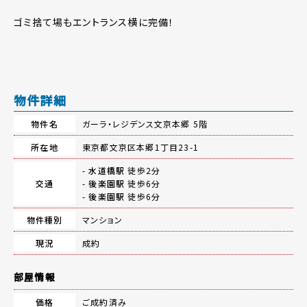
ゴミ捨て場もエントランス横に完備！
物件詳細
物件名
ガーラ・レジデンス文京本郷 5階
所在地
東京都文京区本郷1丁目23-1
-
水道橋駅
徒歩2分
交通
-
後楽園駅
徒歩6分
-
後楽園駅
徒歩6分
物件種別
マンション
現況
成約
部屋情報
価格
ご成約済み