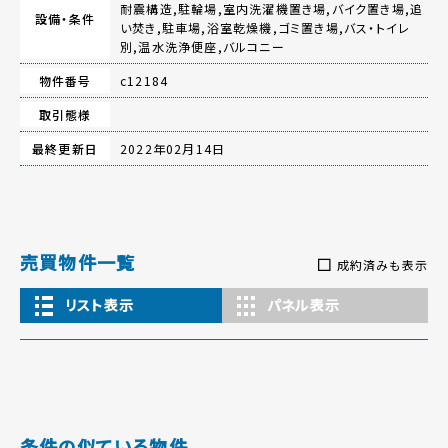
耐震構造,駐輪場,室内洗濯機置き場,バイク置き場,追
設備・条件
い焚き,駐車場,浴室乾燥機,ゴミ置き場,バス・トイレ
別,温水洗浄便座,バルコニー
物件番号
c12184
取引態様
最終更新日
2022年02月14日
売買物件一覧
成約済みも表示
リスト表示
パネル表示
条件の似ている物件