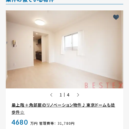
1
4
|
最上階＋角部屋のリノベーション物件♪東京ドームも徒
歩件☆
4680
万円
管理費等： 31,780円