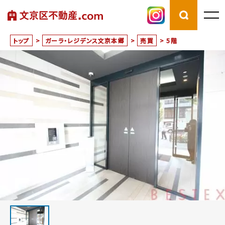
トップ
>
ガーラ・レジデンス文京本郷
>
売買
>
5階