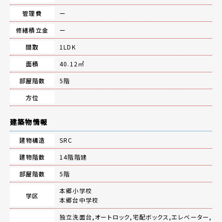
管理費
ー
修繕積立金
ー
間取
1LDK
面積
40.12㎡
部屋階数
5階
方位
建築物情報
建物構造
SRC
建物階数
14階階建
部屋階数
5階
本郷小学校
学区
本郷台中学校
独立洗面台,オートロック,宅配ボックス,エレベーター,