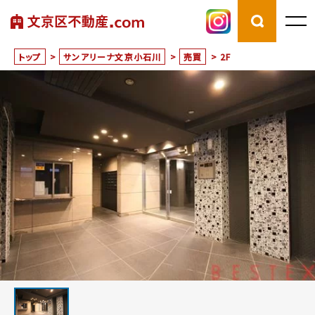
トップ
>
サンアリーナ文京小石川
>
売買
>
2F