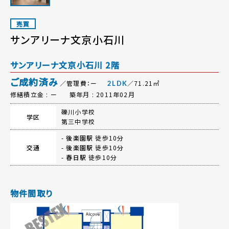
売買
サンアリーナ文京小石川
サンアリーナ文京小石川 2階
ご成約済み
／管理費：ー
／71.21㎡
2LDK
修繕積立金 : ー
築年月 : 2011年02月
礫川小学校
学区
第三中学校
-
後楽園駅
徒歩10分
交通
-
後楽園駅
徒歩10分
-
春日駅
徒歩10分
物件間取り