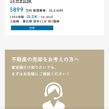
ット付き2LDK
5899
万円
管理費等： 38,840円
2LDK
1980年築
／56.40㎡
三田線 -
春日駅
徒歩11分 他3路線
売買