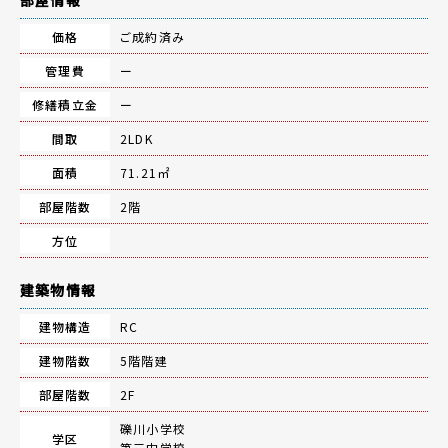
部屋情報
価格
ご成約済み
管理費
ー
修繕積立金
ー
間取
2LDK
面積
71.21㎡
部屋階数
2階
方位
建築物情報
建物構造
RC
建物階数
5階階建
部屋階数
2F
礫川小学校
学区
第三中学校