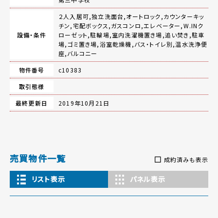
２人入居可,独立洗面台,オートロック,カウンターキッ
チン,宅配ボックス,ガスコンロ,エレベーター,W.INク
設備・条件
ローゼット,駐輪場,室内洗濯機置き場,追い焚き,駐車
場,ゴミ置き場,浴室乾燥機,バス・トイレ別,温水洗浄便
座,バルコニー
物件番号
c10383
取引態様
最終更新日
2019年10月21日
売買物件一覧
成約済みも表示
リスト表示
パネル表示