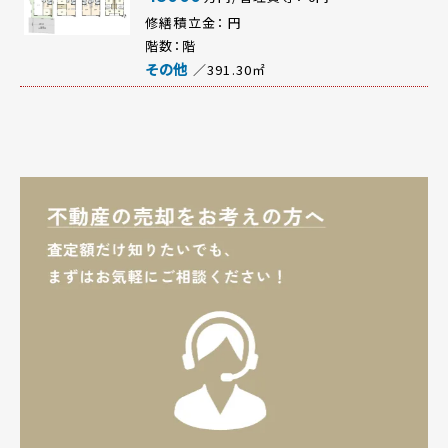
修繕積立金： 円
階数：階
／391.30㎡
その他