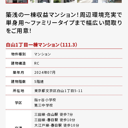
築浅の一棟収益マンション！周辺環境充実で
単身用～ファミリータイプまで幅広い間取り
をご用意！
白山1丁目一棟マンション（111.3）
物件種別
マンション
建物構造
RC
築年月
2024年07月
建物階数
5階建
所在地
東京都文京区白山1丁目5-11
指ヶ谷小学校
学区
第三中学校
三田線-
白山駅
徒歩7分
三田線-
春日駅
徒歩10分
大江戸線-
春日駅
徒歩10分
交通