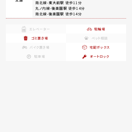
南北線-
東大前駅
徒歩11分
丸ノ内線-
後楽園駅
徒歩14分
南北線-
後楽園駅
徒歩14分
エレベーター
駐輪場
ゴミ置き場
ペット相談
バイク置き場
宅配ボックス
駐車場
オートロック