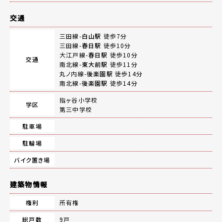
交通
三田線-
白山駅
徒歩7分
三田線-
春日駅
徒歩10分
大江戸線-
春日駅
徒歩10分
交通
南北線-
東大前駅
徒歩11分
丸ノ内線-
後楽園駅
徒歩14分
南北線-
後楽園駅
徒歩14分
指ヶ谷小学校
学区
第三中学校
駐車場
駐輪場
バイク置き場
建築物情報
権利
所有権
総戸数
9戸